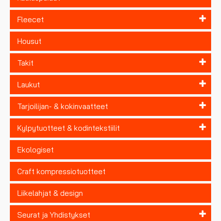
Fleecet
Housut
Takit
Laukut
Tarjoilijan- & kokinvaatteet
Kylpytuotteet & kodintekstiilit
Ekologiset
Craft kompressiotuotteet
Liikelahjat & design
Seurat ja Yhdistykset