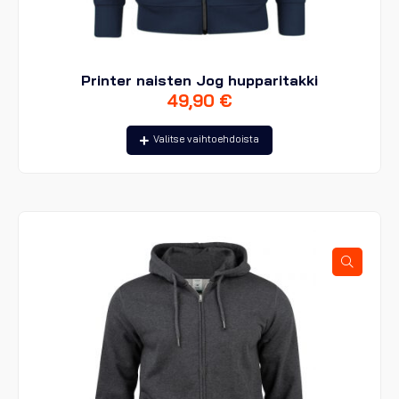
Printer naisten Jog hupparitakki
49,90
€
Tällä
Valitse vaihtoehdoista
tuotteella
on
useampi
muunnelma.
Voit
tehdä
valinnat
tuotteen
sivulla.