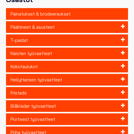
Painatukset & brodeeraukset
Päähineet & asusteet
T-paidat
Naisten työvaatteet
Kokotaulukot
HellyHansen työvaatteet
Fristads
Blåkläder työvaatteet
Portwest työvaatteet
Priha työvaatteet