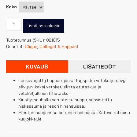
Koko
Clique
Lisää ostoskoriin
Basic
naisten
Tuotetunnus (SKU):
021015
active
Osastot:
Clique
,
Colleget & Hupparit
vetoketjuhuppari
määrä
KUVAUS
LISÄTIEDOT
Lankavärjätty huppari, jossa täyspitkä vetoketju sävy
sävyyn, kaksi vetoketjullista etutaskua ja
vetoketjullinen hihatasku.
Kiristysnauhalla varustettu huppu, vahvistettu
niskasauma ja resori hihansuissa.
Miesten hupparissa on resori helmassa. Kätevä ratkaisu
kuulokkeille.