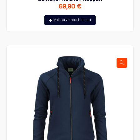
69,90
€
Tällä
Valitse vaihtoehdoista
tuotteella
on
useampi
muunnelma.
Voit
tehdä
valinnat
tuotteen
sivulla.