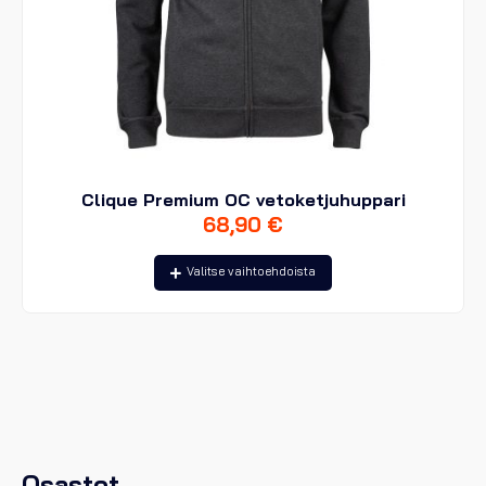
Clique Premium OC vetoketjuhuppari
68,90
€
Tällä
Valitse vaihtoehdoista
tuotteella
on
useampi
muunnelma.
Voit
tehdä
valinnat
tuotteen
sivulla.
Osastot