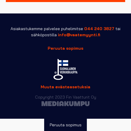
Asiakastukemme palvelee puhelimitse
044 240 3827
tai
sähköpostilla
info@vaatemyynti.fi
Peruuta sopimus
Muuta evästeasetuksia
Copyright 2023 Fin Vaatturit Oy
Peruuta sopimus