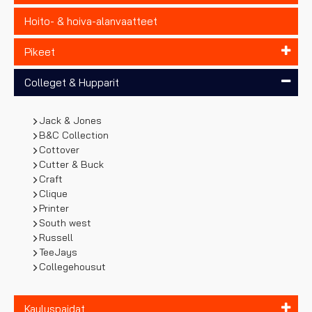
Hoito- & hoiva-alanvaatteet
Pikeet
Colleget & Hupparit
Jack & Jones
B&C Collection
Cottover
Cutter & Buck
Craft
Clique
Printer
South west
Russell
TeeJays
Collegehousut
Kauluspaidat