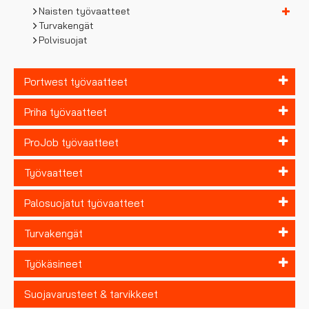
Naisten työvaatteet
Turvakengät
Polvisuojat
Portwest työvaatteet
Priha työvaatteet
ProJob työvaatteet
Työvaatteet
Palosuojatut työvaatteet
Turvakengät
Työkäsineet
Suojavarusteet & tarvikkeet