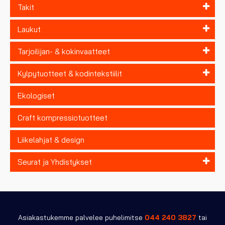
Takit
Laukut
Tarjoilijan- & kokinvaatteet
Kylpytuotteet & kodintekstiilit
Ekologiset
Craft kompressiotuotteet
Liikelahjat & design
Seurat ja Yhdistykset
Asiakastukemme palvelee puhelimitse
044 240 3827
tai