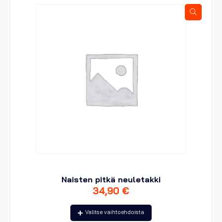
tehdä
valinnat
tuotteen
sivulla.
Naisten pitkä neuletakki
34,90
€
Tällä
Valitse vaihtoehdoista
tuotteella