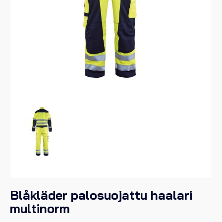
Blåkläder palosuojattu haalari
multinorm