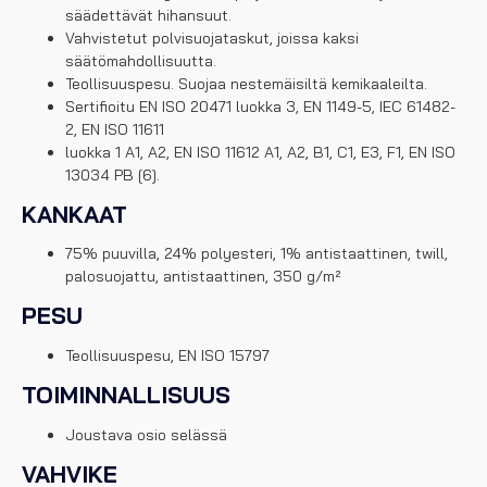
säädettävät hihansuut.
Vahvistetut polvisuojataskut, joissa kaksi
säätömahdollisuutta.
Teollisuuspesu. Suojaa nestemäisiltä kemikaaleilta.
Sertifioitu EN ISO 20471 luokka 3, EN 1149-5, IEC 61482-
2, EN ISO 11611
luokka 1 A1, A2, EN ISO 11612 A1, A2, B1, C1, E3, F1, EN ISO
13034 PB [6].
KANKAAT
75% puuvilla, 24% polyesteri, 1% antistaattinen, twill,
palosuojattu, antistaattinen, 350 g/m²
PESU
Teollisuuspesu, EN ISO 15797
TOIMINNALLISUUS
Joustava osio selässä
VAHVIKE