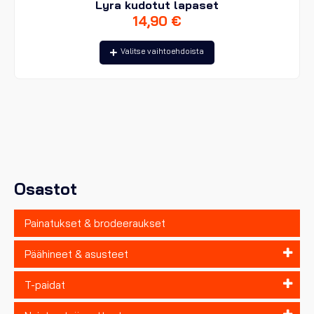
Lyra kudotut lapaset
14,90
€
Tällä
Valitse vaihtoehdoista
tuotteella
on
useampi
muunnelma.
Voit
tehdä
valinnat
tuotteen
sivulla.
Osastot
Painatukset & brodeeraukset
Päähineet & asusteet
T-paidat