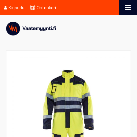
Kirjaudu
Ostoskori