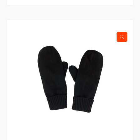
on
useampi
muunnelma.
Voit
tehdä
valinnat
tuotteen
sivulla.