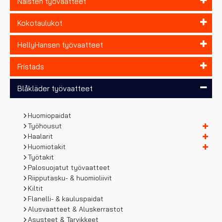
Naisten työvaatteet
Kokotaulukot
HellyHansen työvaatteet
Fristads
Blåkläder työvaatteet
Huomiopaidat
Työhousut
Haalarit
Huomiotakit
Työtakit
Palosuojatut työvaatteet
Riipputasku- & huomioliivit
Kiltit
Flanelli- & kauluspaidat
Alusvaatteet & Aluskerrastot
Asusteet & Tarvikkeet