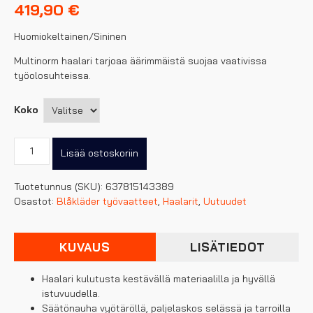
419,90
€
Huomiokeltainen/Sininen
Multinorm haalari tarjoaa äärimmäistä suojaa vaativissa
työolosuhteissa.
Koko
Blåkläder
Lisää ostoskoriin
palosuojattu
haalari
Tuotetunnus (SKU):
637815143389
multinorm
Osastot:
Blåkläder työvaatteet
,
Haalarit
,
Uutuudet
määrä
KUVAUS
LISÄTIEDOT
Haalari kulutusta kestävällä materiaalilla ja hyvällä
istuvuudella.
Säätönauha vyötäröllä, paljelaskos selässä ja tarroilla