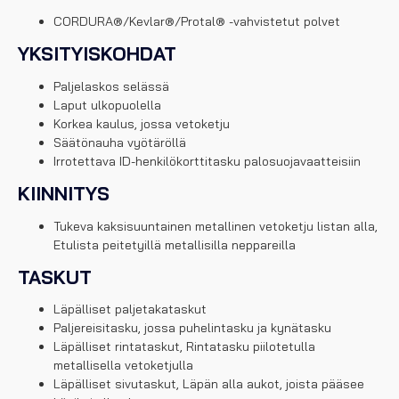
CORDURA®/Kevlar®/Protal® -vahvistetut polvet
YKSITYISKOHDAT
Paljelaskos selässä
Laput ulkopuolella
Korkea kaulus, jossa vetoketju
Säätönauha vyötäröllä
Irrotettava ID-henkilökorttitasku palosuojavaatteisiin
KIINNITYS
Tukeva kaksisuuntainen metallinen vetoketju listan alla,
Etulista peitetyillä metallisilla neppareilla
TASKUT
Läpälliset paljetakataskut
Paljereisitasku, jossa puhelintasku ja kynätasku
Läpälliset rintataskut, Rintatasku piilotetulla
metallisella vetoketjulla
Läpälliset sivutaskut, Läpän alla aukot, joista pääsee