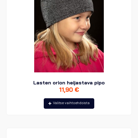
Lasten orion heijastava pipo
11,90
€
Tällä
Valitse vaihtoehdoista
tuotteella
on
useampi
muunnelma.
Voit