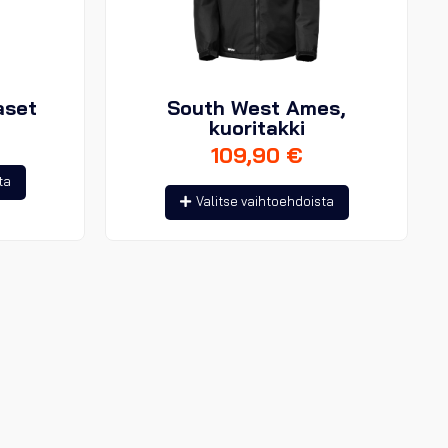
aset
South West Ames,
kuoritakki
109,90
€
Tällä
ta
Tällä
tuotteella
Valitse vaihtoehdoista
tuotteella
on
on
useampi
useampi
muunnelma.
muunnelma.
Voit
Voit
tehdä
tehdä
valinnat
valinnat
tuotteen
tuotteen
sivulla.
sivulla.