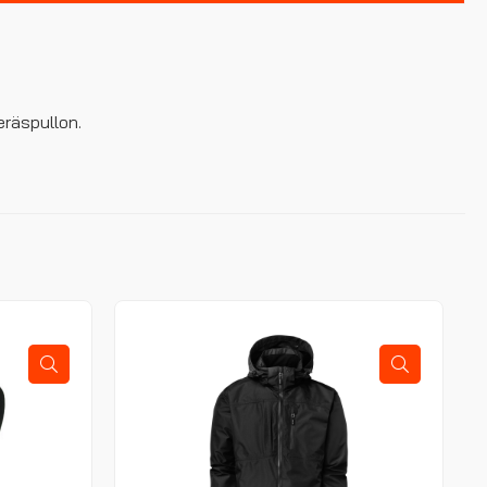
eräspullon.