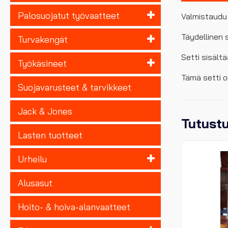
Palosuojatut työvaatteet
Valmistaudu
Täydellinen s
Turvakengät
Setti sisält
Työkäsineet
Tämä setti o
Suojavarusteet & tarvikkeet
Jack & Jones
Tutust
Lasten tuotteet
Urheilu
Alusasut
Hoito- & hoiva-alanvaatteet