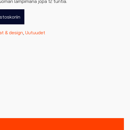
juoman lämpimänä jopa 12 tuntia.
stoskoriin
jat & design
,
Uutuudet