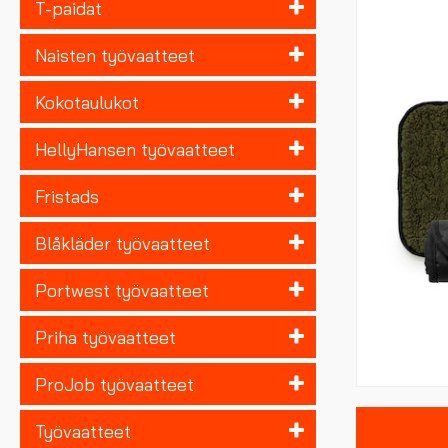
T-paidat
Naisten työvaatteet
Kokotaulukot
HellyHansen työvaatteet
Fristads
Blåkläder työvaatteet
Portwest työvaatteet
Priha työvaatteet
ProJob työvaatteet
Työvaatteet