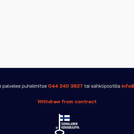
palvelee puhelimitse
044 240 3827
tai sähköpostilla
info
Withdraw from contract