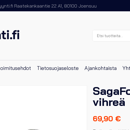
nti.fi
Raatekankaantie 22 A1, 80100 Joensuu
Etsi:
 toimitusehdot
Tietosuojaseloste
Ajankohtaista
Yht
SagaFo
vihreä
69,90
€