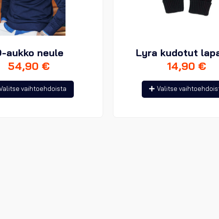
-aukko neule
Lyra kudotut lap
54,90
€
14,90
€
Tällä
Valitse vaihtoehdoista
Valitse vaihtoehdois
tuotteella
on
useampi
muunnelma.
Voit
tehdä
valinnat
tuotteen
sivulla.