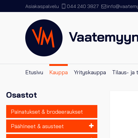
Asiakaspalvelu
044 240 3827
info@vaatemyy
Etusivu
Kauppa
Yrityskauppa
Tilaus- ja
Osastot
Painatukset & brodeeraukset
Päähineet & asusteet