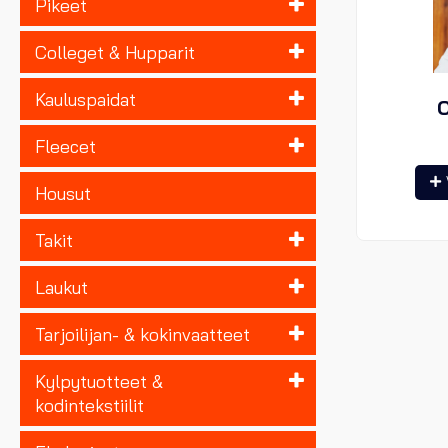
Pikeet
Colleget & Hupparit
Kauluspaidat
O
Fleecet
Housut
Takit
Laukut
Tarjoilijan- & kokinvaatteet
Kylpytuotteet &
kodintekstiilit