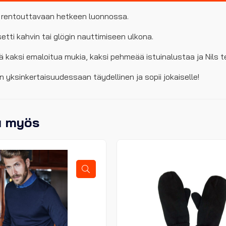
 rentouttavaan hetkeen luonnossa.
etti kahvin tai glögin nauttimiseen ulkona.
ää kaksi emaloitua mukia, kaksi pehmeää istuinalustaa ja Nils t
n yksinkertaisuudessaan täydellinen ja sopii jokaiselle!
u myös