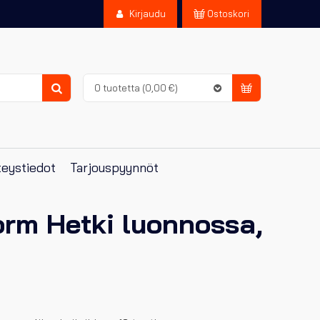
Kirjaudu
Ostoskori
0 tuotetta
(0,00 €)
Haku
eystiedot
Tarjouspyynnöt
rm Hetki luonnossa,