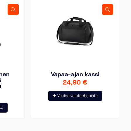
inen
Vapaa-ajan kassi
&
24,90
€
u
Tällä
Valitse vaihtoehdoista
tuotteella
Tällä
ta
on
tuotteella
useampi
on
muunnelma.
useampi
Voit