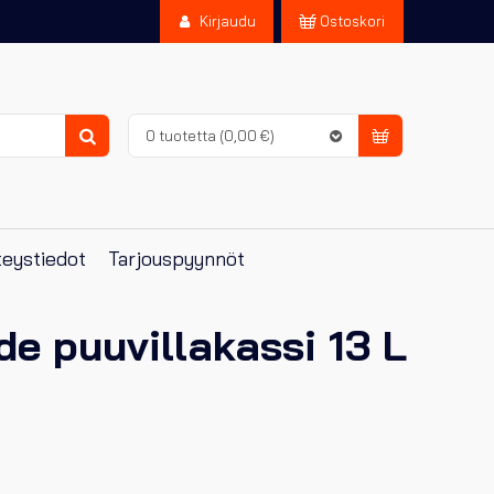
Kirjaudu
Ostoskori
0 tuotetta
(0,00 €)
Haku
eystiedot
Tarjouspyynnöt
de puuvillakassi 13 L