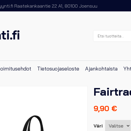
nti.fi
Raatekankaantie 22 A1, 80100 Joensuu
Etsi:
 toimitusehdot
Tietosuojaseloste
Ajankohtaista
Yht
Fairtra
9,90
€
Väri