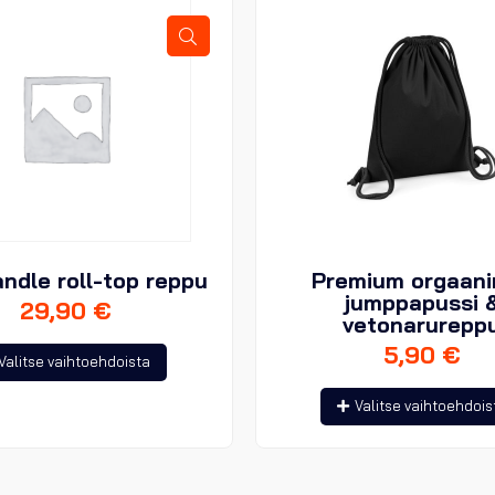
ndle roll-top reppu
Premium orgaan
jumppapussi 
29,90
€
vetonarurepp
5,90
€
Tällä
Valitse vaihtoehdoista
tuotteella
Valitse vaihtoehdois
on
useampi
muunnelma.
Voit