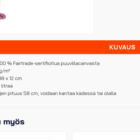
KUVAUS
 100 % Fairtrade-sertifioitua puuvillacanvasta
 g/m²
38 x 12 cm
 litraa
jen pituus 58 cm, voidaan kantaa kädessä tai olalla
u myös