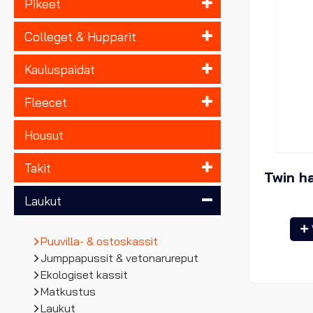
Pikeet
Colleget & Hupparit
Kauluspaidat
Fleecet
Housut
Takit
Twin ha
Laukut
Puuvilla- & ostoskassit
Jumppapussit & vetonarureput
Ekologiset kassit
Matkustus
Laukut