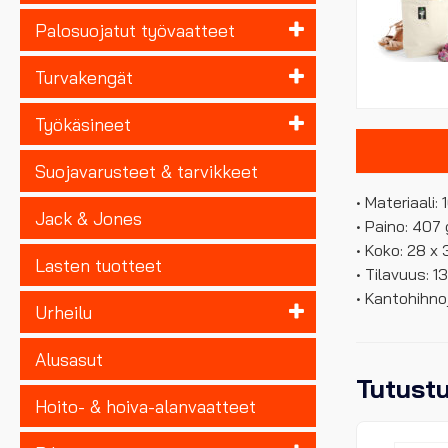
Palosuojatut työvaatteet
Turvakengät
Työkäsineet
Suojavarusteet & tarvikkeet
• Materiaali:
Jack & Jones
• Paino: 407
• Koko: 28 x 
Lasten tuotteet
• Tilavuus: 13
• Kantohihno
Urheilu
Alusasut
Tutust
Hoito- & hoiva-alanvaatteet