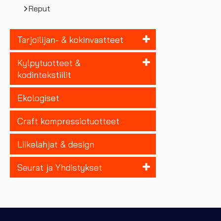
Reput
Tarjoilijan- & kokinvaatteet
Kylpytuotteet &
kodintekstiilit
Ekologiset
Craft kompressiotuotteet
Liikelahjat & design
Seurat ja Yhdistykset