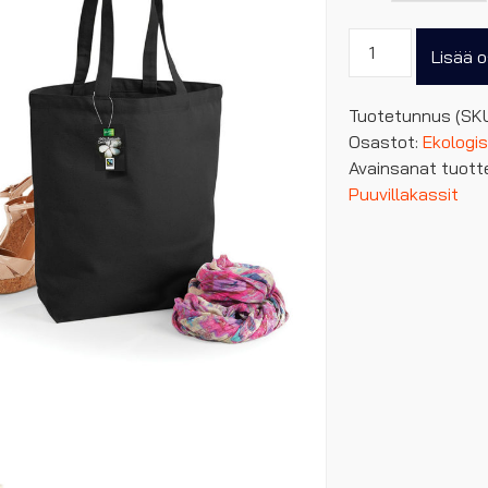
Fairtrade
Lisää o
puuvillakassi
13
Tuotetunnus (SK
L
Osastot:
Ekologi
määrä
Avainsanat tuott
Puuvillakassit