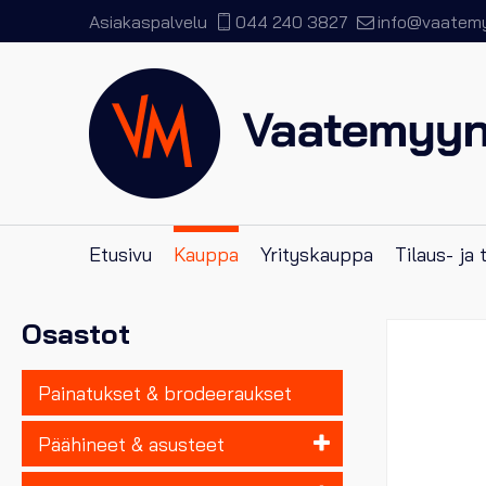
Asiakaspalvelu
044 240 3827
info@vaatemyy
Etusivu
Kauppa
Yrityskauppa
Tilaus- ja
Osastot
Painatukset & brodeeraukset
Päähineet & asusteet