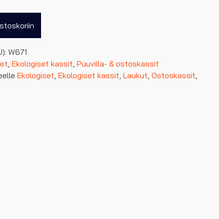
stoskoriin
U):
W671
set
,
Ekologiset kassit
,
Puuvilla- & ostoskassit
eelle
Ekologiset
,
Ekologiset kassit
,
Laukut
,
Ostoskassit
,