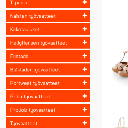
T-paidat
Naisten työvaatteet
Kokotaulukot
HellyHansen työvaatteet
Fristads
Blåkläder työvaatteet
Portwest työvaatteet
Priha työvaatteet
ProJob työvaatteet
Työvaatteet