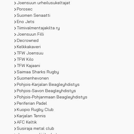
Joensuun urheilusukeltajat
Porosec
Suomen Senaatti
Eno Jets
Tiimivalmentajakilta ry
Joensuun Filli
Decrowned
Kelkkakaveri
TFW Joensuu
TFW Kilo
TFW Kajaani
Saimaa Sharks Rugby
Suomenhevonen
Pohjois-Karjalan Beagleyhdistys
Pohjois-Savon Beagleyhdistys
Pohjois-Pohjanmaan Beagleyhdistys
Periferian Padel
Kuopio Rugby Club
Karjalan Tennis
AFC Keltik
Susiraja metal club