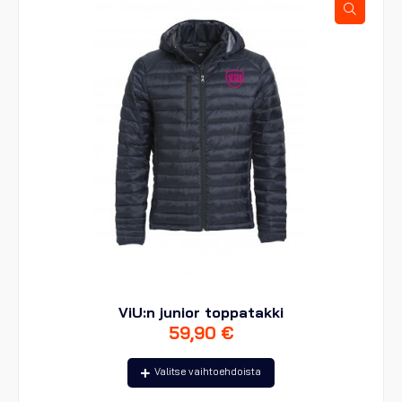
valinnat
tuotteen
sivulla.
ViU:n junior toppatakki
59,90
€
Tällä
Valitse vaihtoehdoista
tuotteella