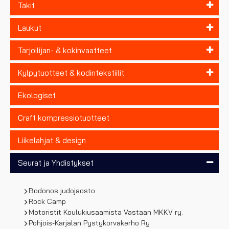
Takit
Laukut
Tarjoilijan- & kokinvaatteet
Kylpytuotteet & kodintekstiilit
Ekologiset
Craft kompressiotuotteet
Liikelahjat & design
Seurat ja Yhdistykset
Bodonos judojaosto
Rock Camp
Motoristit Koulukiusaamista Vastaan MKKV ry.
Pohjois-Karjalan Pystykorvakerho Ry