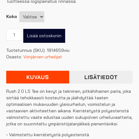
Tuotteessa logopainatus rinnassa.
Koko
ViU:n
Lisää ostoskoriin
naisten
pitkähihainen
Tuotetunnus (SKU):
1914659viu
t-
Osasto:
Viinijärven urheilijat
paita
määrä
KUVAUS
LISÄTIEDOT
Rush 2.0 LS Tee on kevyt ja tekninen, pitkähihainen paita, joka
siirtää tehokkaasti kosteutta ja jäähdyttää taaten
optimaalisen mukavuuden yleisurheilun, voimistelun ja
vastaavien aktiviteettien aikana. Kierrätetystä polyesteristä
valmistettu vaate edustaa uuden sukupolven urheiluvaatteita,
jotka on suunniteltu ympäristöjalanjälkeä pienentäviksi.
• Valmistettu kierrätetystä polyesteristä