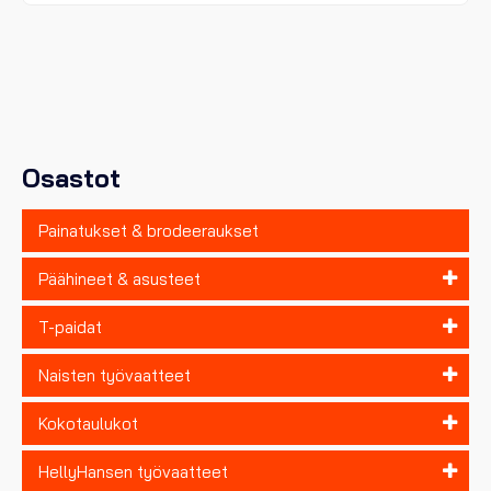
on
useampi
muunnelma.
Voit
tehdä
valinnat
tuotteen
sivulla.
Osastot
Painatukset & brodeeraukset
Päähineet & asusteet
T-paidat
Naisten työvaatteet
Kokotaulukot
HellyHansen työvaatteet