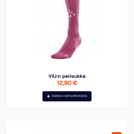
ViU:n pelisukka
12,90
€
Tällä
Valitse vaihtoehdoista
tuotteella
on
useampi
muunnelma.
Voit
tehdä