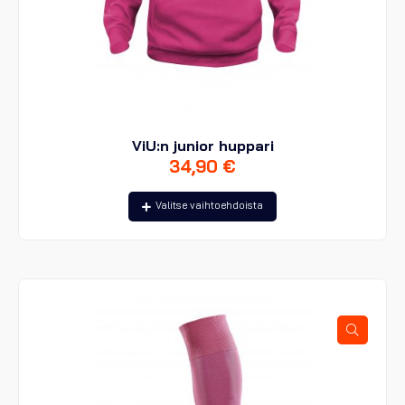
ViU:n junior huppari
34,90
€
Tällä
Valitse vaihtoehdoista
tuotteella
on
useampi
muunnelma.
Voit
tehdä
valinnat
tuotteen
sivulla.