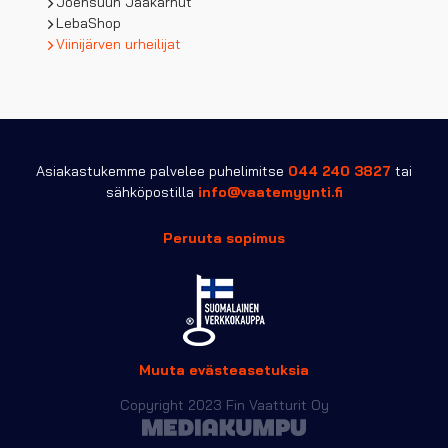
Joensuun Jääkarhut
LebaShop
Viinijärven urheilijat
Asiakastukemme palvelee puhelimitse
044 240 3827
tai
sähköpostilla
info@vaatemyynti.fi
Peruuta sopimus
Muuta evästeasetuksia
Copyright 2023 Fin Vaatturit Oy