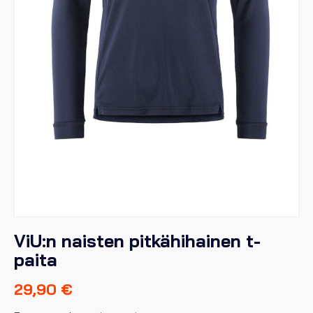
ViU:n naisten pitkähihainen t-
paita
29,90
€