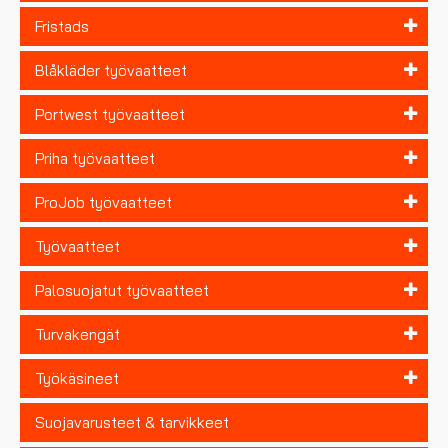
Fristads
Blåkläder työvaatteet
Portwest työvaatteet
Priha työvaatteet
ProJob työvaatteet
Työvaatteet
Palosuojatut työvaatteet
Turvakengät
Työkäsineet
Suojavarusteet & tarvikkeet