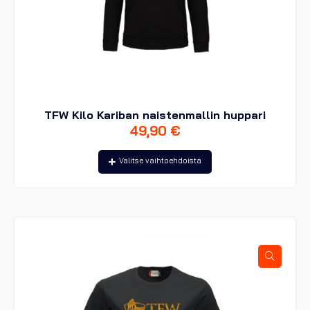
TFW Kilo Kariban naistenmallin huppari
49,90
€
Tällä
Valitse vaihtoehdoista
tuotteella
on
useampi
muunnelma.
Voit
tehdä
valinnat
tuotteen
sivulla.