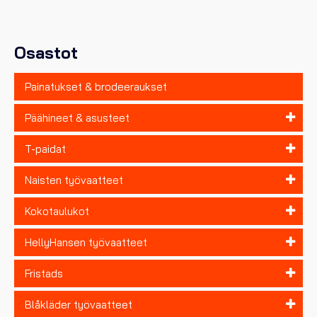
valinnat
tuotteen
sivulla.
Osastot
Painatukset & brodeeraukset
Päähineet & asusteet
T-paidat
Naisten työvaatteet
Kokotaulukot
HellyHansen työvaatteet
Fristads
Blåkläder työvaatteet