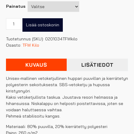
Painatus
TFW
Lisää ostoskoriin
Kilo
Unisex
Tuotetunnus (SKU):
0201034TFWkilo
vetoketjuhuppari
Osasto:
TFW Kilo
määrä
KUVAUS
LISÄTIEDOT
Unisex-mallinen vetoketjullinen huppari puuvillan ja kierrätetyn
polyesterin sekoituksesta. SBS-vetoketju ja hupussa
kiristysnyöri.
Kaksi vetoketjullista taskua. Joustava resori helmassa ja
hihansuissa. Niskalappu on helposti poistettavissa, joten se
voidaan haluttaessa vaihtaa.
Pehmeä stabilisoitu kangas.
Materiaali: 80% puuvilla, 20% kierrätetty polyesteri
Paino: 260 g/m2