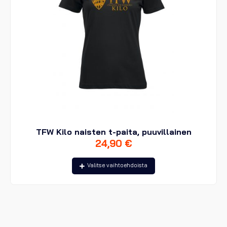
TFW Kilo naisten t-paita, puuvillainen
24,90
€
Tällä
Valitse vaihtoehdoista
tuotteella
on
useampi
muunnelma.
Voit
tehdä