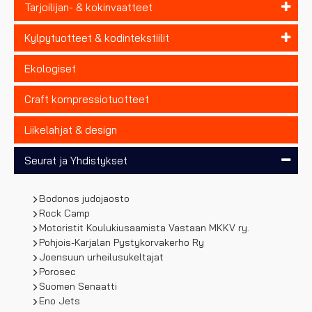
Tarjoilijan- & kokinvaatteet
Kylpytuotteet & kodintekstiilit
Ekologiset
Craft kompressiotuotteet
Liikelahjat & design
Seurat ja Yhdistykset
Bodonos judojaosto
Rock Camp
Motoristit Koulukiusaamista Vastaan MKKV ry.
Pohjois-Karjalan Pystykorvakerho Ry
Joensuun urheilusukeltajat
Porosec
Suomen Senaatti
Eno Jets