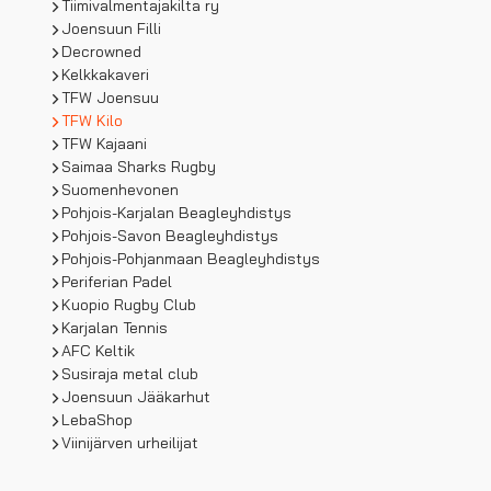
Tiimivalmentajakilta ry
Joensuun Filli
Decrowned
Kelkkakaveri
TFW Joensuu
TFW Kilo
TFW Kajaani
Saimaa Sharks Rugby
Suomenhevonen
Pohjois-Karjalan Beagleyhdistys
Pohjois-Savon Beagleyhdistys
Pohjois-Pohjanmaan Beagleyhdistys
Periferian Padel
Kuopio Rugby Club
Karjalan Tennis
AFC Keltik
Susiraja metal club
Joensuun Jääkarhut
LebaShop
Viinijärven urheilijat