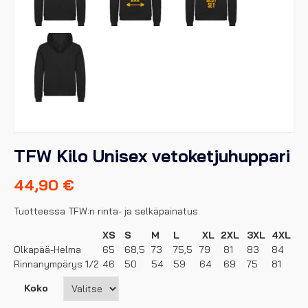
TFW Kilo Unisex vetoketjuhuppari
44,90
€
Tuotteessa TFW:n rinta- ja selkäpainatus
XS
S
M
L
XL
2XL
3XL
4XL
Olkapää-Helma
65
68,5
73
75,5
79
81
83
84
Rinnanympärys 1/2
46
50
54
59
64
69
75
81
Koko