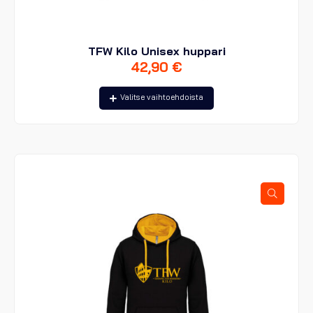
TFW Kilo Unisex huppari
42,90
€
Tällä
Valitse vaihtoehdoista
tuotteella
on
useampi
muunnelma.
Voit
tehdä
valinnat
tuotteen
sivulla.