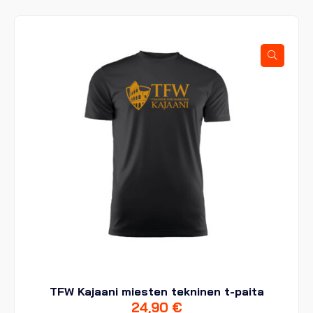
muunnelma.
Voit
tehdä
valinnat
tuotteen
sivulla.
TFW Kajaani miesten tekninen t-paita
24,90
€