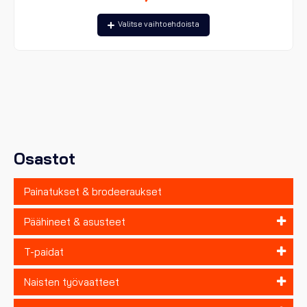
Tällä
Valitse vaihtoehdoista
tuotteella
on
useampi
muunnelma.
Voit
tehdä
valinnat
tuotteen
sivulla.
Osastot
Painatukset & brodeeraukset
Päähineet & asusteet
T-paidat
Naisten työvaatteet