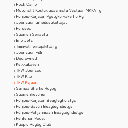
Rock Camp
Motoristit Koulukiusaamista Vastaan MKKV ry.
Pohjois-Karjalan Pystykorvakerho Ry
Joensuun urheilusukeltajat
Porosec
Suomen Senaatti
Eno Jets
Tiimivalmentajakilta ry
Joensuun Filli
Decrowned
Kelkkakaveri
TFW Joensuu
TFW Kilo
TFW Kajaani
Saimaa Sharks Rugby
Suomenhevonen
Pohjois-Karjalan Beagleyhdistys
Pohjois-Savon Beagleyhdistys
Pohjois-Pohjanmaan Beagleyhdistys
Periferian Padel
Kuopio Rugby Club