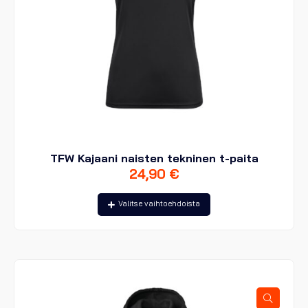
TFW Kajaani naisten tekninen t-paita
24,90
€
Tällä
Valitse vaihtoehdoista
tuotteella
on
useampi
muunnelma.
Voit
tehdä
valinnat