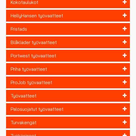
Kokotaulukot
HellyHansen työvaatteet
Fristads
Blåkläder työvaatteet
Portwest työvaatteet
Priha työvaatteet
ProJob työvaatteet
Työvaatteet
Palosuojatut työvaatteet
Turvakengät
Työkäsineet