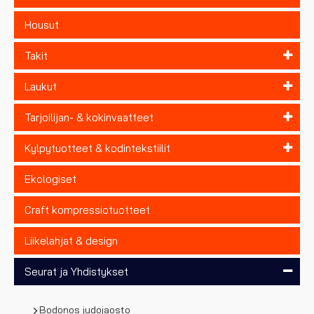
Housut
Takit
Laukut
Tarjoilijan- & kokinvaatteet
Kylpytuotteet & kodintekstiilit
Ekologiset
Craft kompressiotuotteet
Liikelahjat & design
Seurat ja Yhdistykset
Bodonos judojaosto