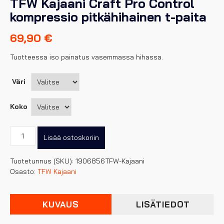
TFW Kajaani Craft Pro Control
kompressio pitkähihainen t-paita
69,90
€
Tuotteessa iso painatus vasemmassa hihassa.
Väri
Koko
TFW
Lisää ostoskoriin
Kajaani
Craft
Tuotetunnus (SKU):
1906856TFW-Kajaani
Pro
Osasto:
TFW Kajaani
Control
kompressio
pitkähihainen
KUVAUS
LISÄTIEDOT
t-
paita