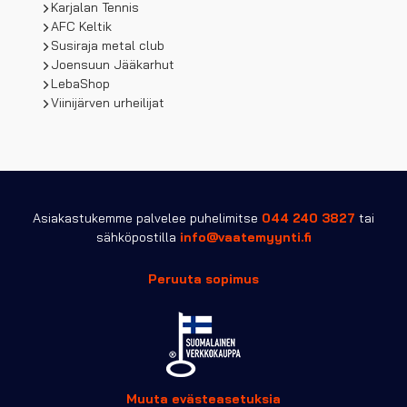
Karjalan Tennis
AFC Keltik
Susiraja metal club
Joensuun Jääkarhut
LebaShop
Viinijärven urheilijat
Asiakastukemme palvelee puhelimitse
044 240 3827
tai
sähköpostilla
info@vaatemyynti.fi
Peruuta sopimus
Muuta evästeasetuksia