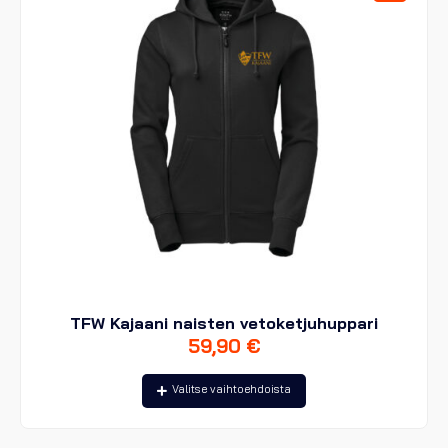
tuotteen
sivulla.
TFW Kajaani naisten vetoketjuhuppari
59,90
€
Tällä
Valitse vaihtoehdoista
tuotteella
on
useampi