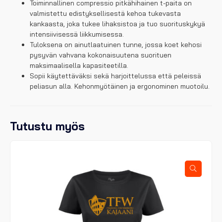
määrä
Toiminnallinen compressio pitkähihainen t-paita on
valmistettu edistyksellisestä kehoa tukevasta
kankaasta, joka tukee lihaksistoa ja tuo suorituskykyä
intensiivisessä liikkumisessa.
Tuloksena on ainutlaatuinen tunne, jossa koet kehosi
pysyvän vahvana kokonaisuutena suorituen
maksimaalisella kapasiteetilla.
Sopii käytettäväksi sekä harjoittelussa että peleissä
peliasun alla. Kehonmyötäinen ja ergonominen muotoilu.
Tutustu myös