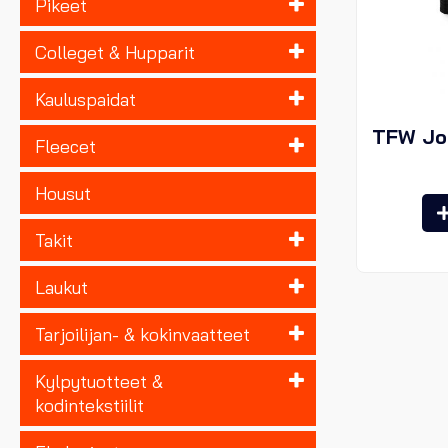
Pikeet
Colleget & Hupparit
Kauluspaidat
TFW Joe
Fleecet
Housut
Takit
Laukut
Tarjoilijan- & kokinvaatteet
Kylpytuotteet &
kodintekstiilit