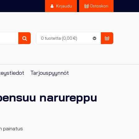
Kirjaudu
Ostoskori
0 tuotetta
(0,00 €)
Haku
eystiedot
Tarjouspyynnöt
ensuu narureppu
n painatus