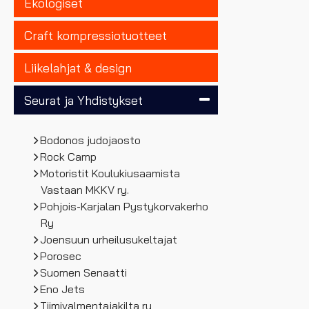
Ekologiset
Craft kompressiotuotteet
Liikelahjat & design
Seurat ja Yhdistykset
Bodonos judojaosto
Rock Camp
Motoristit Koulukiusaamista
Vastaan MKKV ry.
Pohjois-Karjalan Pystykorvakerho
Ry
Joensuun urheilusukeltajat
Porosec
Suomen Senaatti
Eno Jets
Tiimivalmentajakilta ry