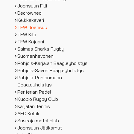
Joensuun Filli
Decrowned
Kelkkakaveri
TFW Joensuu
TFW Kilo
TFW Kajaani
Saimaa Sharks Rugby
Suomenhevonen
Pohjois-Karjalan Beagleyhdistys
Pohjois-Savon Beagleyhdistys
Pohjois-Pohjanmaan
Beagleyhdistys
Periferian Padel
Kuopio Rugby Club
Karjalan Tennis
AFC Keltik
Susiraja metal club
Joensuun Jääkarhut