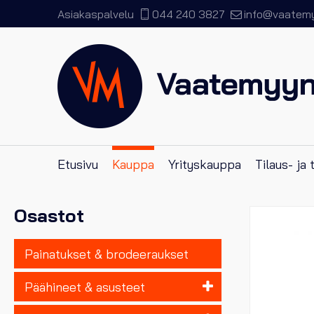
Asiakaspalvelu
044 240 3827
info@vaatemyy
Etusivu
Kauppa
Yrityskauppa
Tilaus- ja
Osastot
Painatukset & brodeeraukset
Päähineet & asusteet