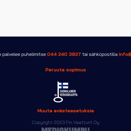
palvelee puhelimitse
044 240 3827
tai sähköpostilla
info
Peruuta sopimus
Muuta evästeasetuksia
Copyright 2023 Fin Vaatturit Oy