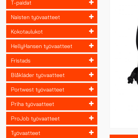
T-paidat
Naisten työvaatteet
Kokotaulukot
HellyHansen työvaatteet
Fristads
Blåkläder työvaatteet
Portwest työvaatteet
Priha työvaatteet
ProJob työvaatteet
Työvaatteet