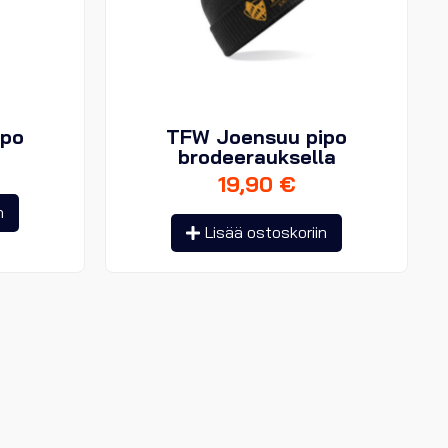
ipo
TFW Joensuu pipo
brodeerauksella
19,90
€
n
Lisää ostoskoriin