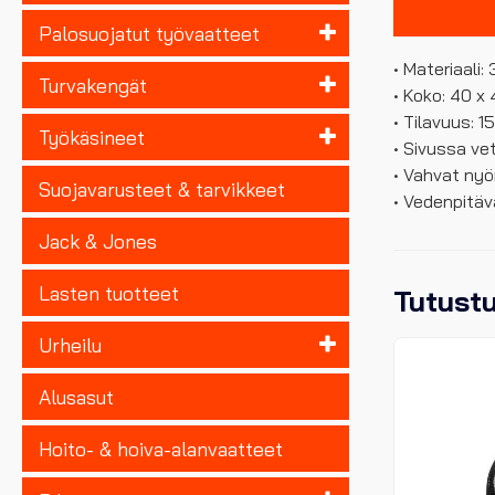
Palosuojatut työvaatteet
• Materiaali
Turvakengät
• Koko: 40 x
• Tilavuus: 15
Työkäsineet
• Sivussa ve
• Vahvat nyör
Suojavarusteet & tarvikkeet
• Vedenpitä
Jack & Jones
Lasten tuotteet
Tutust
Urheilu
Alusasut
Hoito- & hoiva-alanvaatteet