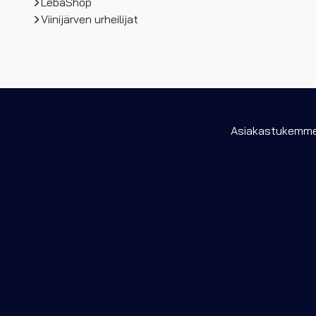
LebaShop
Viinijärven urheilijat
Asiakastukemme 