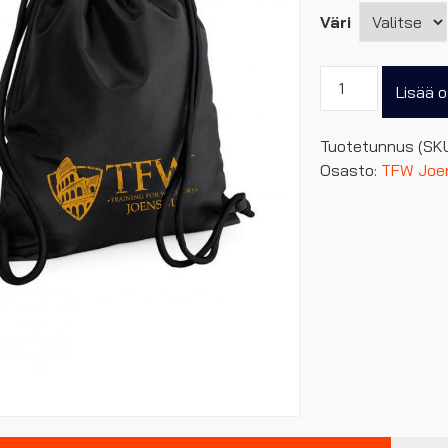
Väri
TFW
Lisää o
Joensuu
narureppu
Tuotetunnus (SK
määrä
Osasto:
TFW Joe