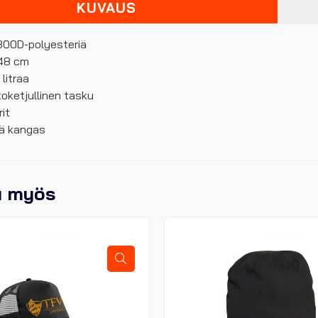
KUVAUS
: 300D-polyesteriä
 48 cm
 litraa
toketjullinen tasku
it
vä kangas
u myös