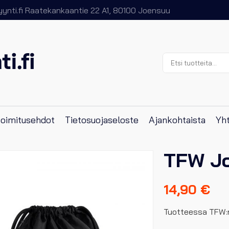
nti.fi
Raatekankaantie 22 A1, 80100 Joensuu
Etsi:
 toimitusehdot
Tietosuojaseloste
Ajankohtaista
Yht
TFW Jo
14,90
€
Tuotteessa TFW: