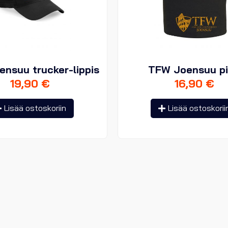
nsuu trucker-lippis
TFW Joensuu p
19,90
€
16,90
€
Lisää ostoskoriin
Lisää ostoskorii