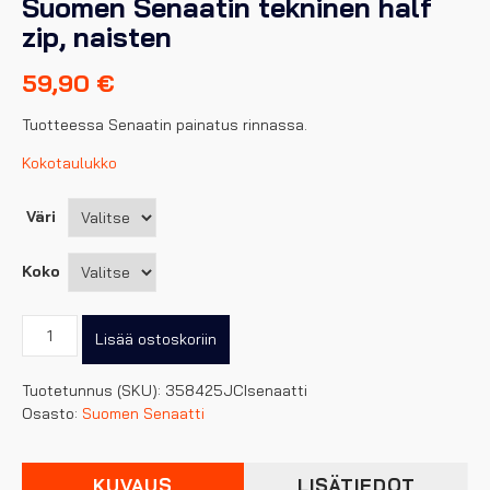
Suomen Senaatin tekninen half
zip, naisten
59,90
€
Tuotteessa Senaatin painatus rinnassa.
Kokotaulukko
Väri
Koko
Suomen
Lisää ostoskoriin
Senaatin
tekninen
Tuotetunnus (SKU):
358425JCIsenaatti
half
Osasto:
Suomen Senaatti
zip,
naisten
määrä
KUVAUS
LISÄTIEDOT