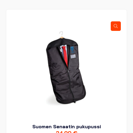
useampi
muunnelma.
Voit
tehdä
valinnat
tuotteen
sivulla.
Suomen Senaatin pukupussi