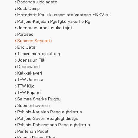
Bodonos judojaosto
Rock Camp
Motoristit Koulukiusaamista Vastaan MKKV ry.
Pohjois-Karjalan Pystykorvakerho Ry
Joensuun urheilusukeltajat
Porosec
Suomen Senaatti
Eno Jets
Tiimivalmentajakilta ry
Joensuun Filli
Decrowned
Kelkkakaveri
TFW Joensuu
TFW Kilo
TFW Kajaani
Saimaa Sharks Rugby
Suomenhevonen
Pohjois-Karjalan Beagleyhdistys
Pohjois-Savon Beagleyhdistys
Pohjois-Pohjanmaan Beagleyhdistys
Periferian Padel
Kuopio Rugby Club