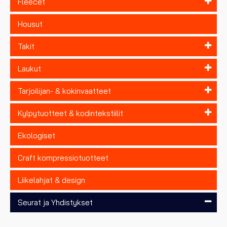
Fleecet
Housut
Takit
Laukut
Tarjoilijan- & kokinvaatteet
Kylpytuotteet & kodintekstiilit
Ekologiset
Craft kompressiotuotteet
Liikelahjat & design
Seurat ja Yhdistykset