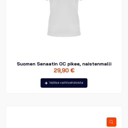
Suomen Senaatin OC pikee, naistenmalli
29,90
€
Tällä
Valitse vaihtoehdoista
tuotteella
on
useampi
muunnelma.
Voit
tehdä
valinnat