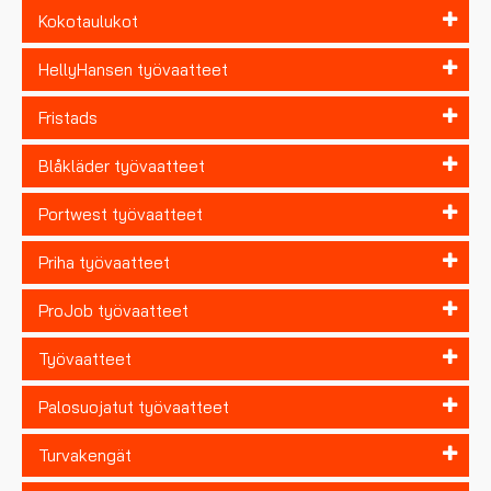
Kokotaulukot
HellyHansen työvaatteet
Fristads
Blåkläder työvaatteet
Portwest työvaatteet
Priha työvaatteet
ProJob työvaatteet
Työvaatteet
Palosuojatut työvaatteet
Turvakengät