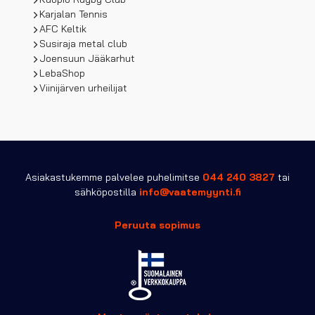
Karjalan Tennis
AFC Keltik
Susiraja metal club
Joensuun Jääkarhut
LebaShop
Viinijärven urheilijat
Asiakastukemme palvelee puhelimitse
044 240 3827
tai
sähköpostilla
info@vaatemyynti.fi
Peruuta sopimus