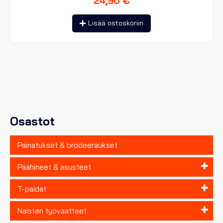
24,90
€
Lisää ostoskoriin
Osastot
Painatukset & brodeeraukset
Päähineet & asusteet
T-paidat
Naisten työvaatteet