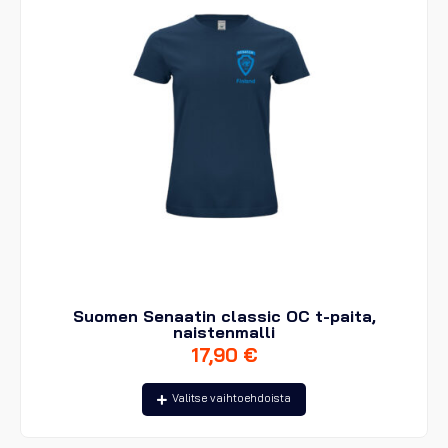
tuotteen
sivulla.
Suomen Senaatin classic OC t-paita,
naistenmalli
17,90
€
Tällä
Valitse vaihtoehdoista
tuotteella
on