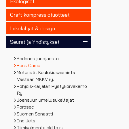
Ekologiset
Craft kompressiotuotteet
Liikelahjat & design
Seurat ja Yhdistykset
Bodonos judojaosto
Rock Camp
Motoristit Koulukiusaamista
Vastaan MKKV ry.
Pohjois-Karjalan Pystykorvakerho
Ry
Joensuun urheilusukeltajat
Porosec
Suomen Senaatti
Eno Jets
Tiimivalmentajakilta ry