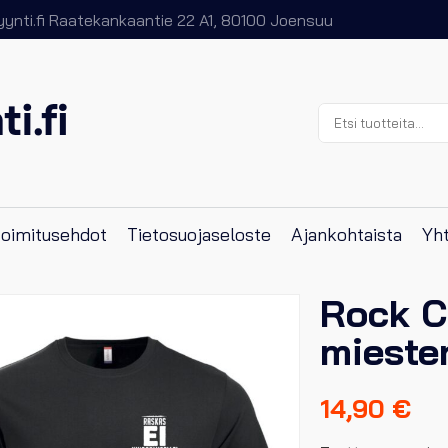
nti.fi
Raatekankaantie 22 A1, 80100 Joensuu
Etsi:
 toimitusehdot
Tietosuojaseloste
Ajankohtaista
Yht
Rock C
mieste
14,90
€