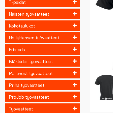
T-paidat
Naisten työvaatteet
Kokotaulukot
HellyHansen työvaatteet
Fristads
Blåkläder työvaatteet
Portwest työvaatteet
Priha työvaatteet
ProJob työvaatteet
Työvaatteet