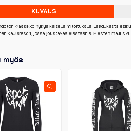
KUVAUS
hdoton klassikko nykyaikaisella mitoitukslla. Laadukasta esik
nen kaularesori, jossa joustavaa elastaania. Miesten malli si
u myös