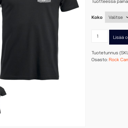
Tuotteessa paina
Koko
Rock
Lisää o
Camp
Ei
Tuotetunnus (SK
Kiusaamiselle
Osasto:
Rock Ca
miesten
T-
paita
määrä