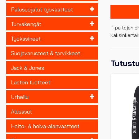
Palosuojatut työvaatteet
Turvakengät
T-paitojen e
Kaksinkertai
Työkäsineet
Suojavarusteet & tarvikkeet
Tutust
Jack & Jones
Lasten tuotteet
Urheilu
Alusasut
Hoito- & hoiva-alanvaatteet