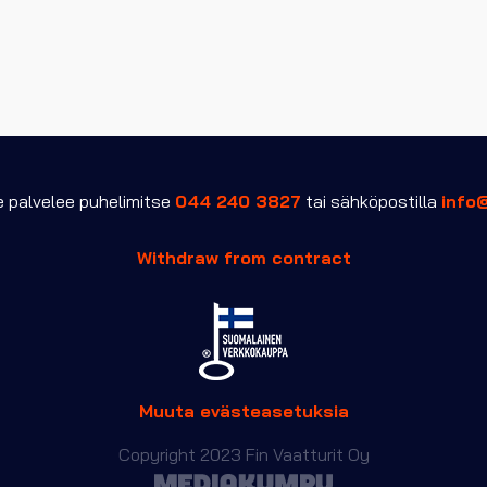
palvelee puhelimitse
044 240 3827
tai sähköpostilla
info
Withdraw from contract
Muuta evästeasetuksia
Copyright 2023 Fin Vaatturit Oy