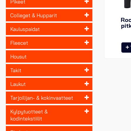
Pikeet
Colleget & Hupparit
Roc
pit
Kauluspaidat
Fleecet
Housut
Takit
Laukut
Tarjoilijan- & kokinvaatteet
Kylpytuotteet &
kodintekstiilit