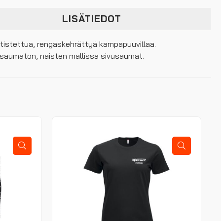
LISÄTIEDOT
utistettua, rengaskehrättyä kampapuuvillaa.
vusaumaton, naisten mallissa sivusaumat.