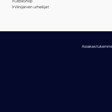
LebaShop
Viinijärven urheilijat
Asiakastukemme 