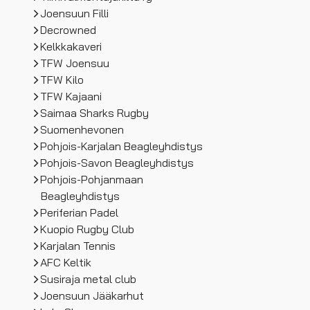
Joensuun Filli
Decrowned
Kelkkakaveri
TFW Joensuu
TFW Kilo
TFW Kajaani
Saimaa Sharks Rugby
Suomenhevonen
Pohjois-Karjalan Beagleyhdistys
Pohjois-Savon Beagleyhdistys
Pohjois-Pohjanmaan
Beagleyhdistys
Periferian Padel
Kuopio Rugby Club
Karjalan Tennis
AFC Keltik
Susiraja metal club
Joensuun Jääkarhut