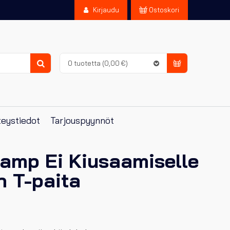
Kirjaudu
Ostoskori
0 tuotetta
(0,00 €)
Haku
eystiedot
Tarjouspyynnöt
amp Ei Kiusaamiselle
n T-paita