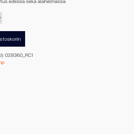
tus edessä sekä alahelmassa.
stoskoriin
U):
029360_RC1
mp