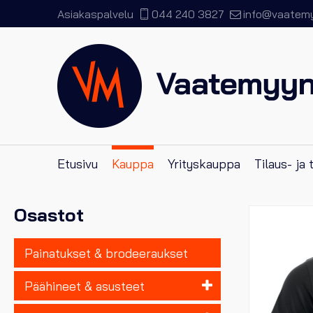
Asiakaspalvelu
044 240 3827
info@vaatemyy
Etusivu
Kauppa
Yrityskauppa
Tilaus- ja
Osastot
Painatukset & brodeeraukset
Päähineet & asusteet