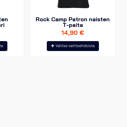
ten
Rock Camp Patron naisten
ri
T-paita
14,90
€
Tällä
Tällä
ta
Valitse vaihtoehdoista
tuotteella
tuotteella
on
on
useampi
useampi
muunnelma.
muunnelma.
Voit
Voit
tehdä
tehdä
valinnat
valinnat
tuotteen
tuotteen
sivulla.
sivulla.