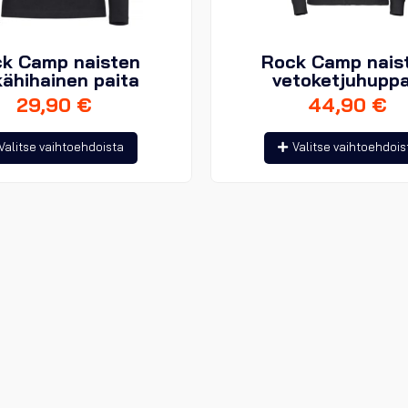
k Camp naisten
Rock Camp nais
kähihainen paita
vetoketjuhuppa
29,90
€
44,90
€
Tällä
Valitse vaihtoehdoista
Valitse vaihtoehdois
tuotteella
on
useampi
muunnelma.
Voit
tehdä
valinnat
tuotteen
sivulla.