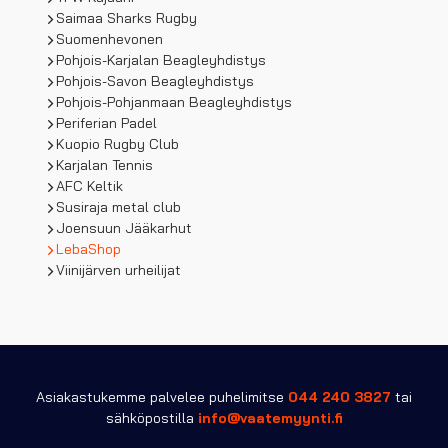
Saimaa Sharks Rugby
Suomenhevonen
Pohjois-Karjalan Beagleyhdistys
Pohjois-Savon Beagleyhdistys
Pohjois-Pohjanmaan Beagleyhdistys
Periferian Padel
Kuopio Rugby Club
Karjalan Tennis
AFC Keltik
Susiraja metal club
Joensuun Jääkarhut
LebaShop
Viinijärven urheilijat
Asiakastukemme palvelee puhelimitse
044 240 3827
tai
sähköpostilla
info@vaatemyynti.fi