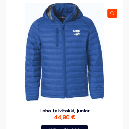
Leba talvitakki, junior
44,90
€
Tällä