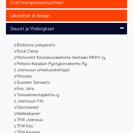
Craft kompressiotuotteet
Liikelahjat & design
Seurat ja Yhdistykset
Bodonos judojaosto
Rock Camp
Motoristit Koulukiusaamista Vastaan MKKV ry.
Pohjois-Karjalan Pystykorvakerho Ry
Joensuun urheilusukeltajat
Porosec
Suomen Senaatti
Eno Jets
Tiimivalmentajakilta ry
Joensuun Filli
Decrowned
Kelkkakaveri
TFW Joensuu
TFW Kilo
TFW Kajaani