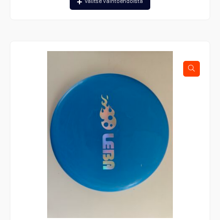
Valitse vaihtoehdoista
tuotteella
on
useampi
muunnelma.
Voit
tehdä
valinnat
tuotteen
sivulla.