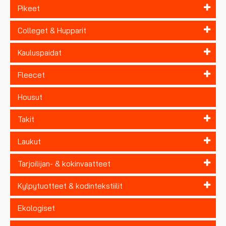
Pikeet
Colleget & Hupparit
Kauluspaidat
Fleecet
Housut
Takit
Laukut
Tarjoilijan- & kokinvaatteet
Kylpytuotteet & kodintekstiilit
Ekologiset