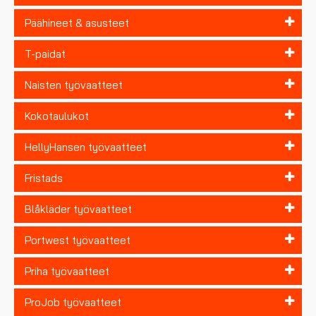
Päähineet & asusteet
T-paidat
Naisten työvaatteet
Kokotaulukot
HellyHansen työvaatteet
Fristads
Blåkläder työvaatteet
Portwest työvaatteet
Priha työvaatteet
ProJob työvaatteet