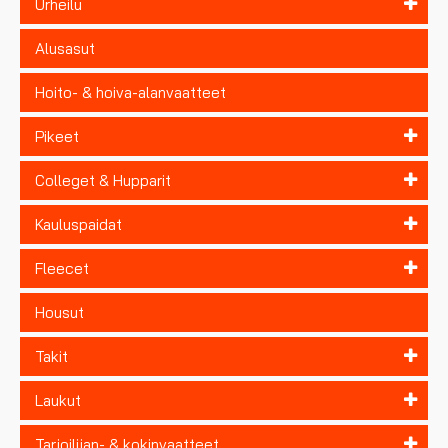
Urheilu
Alusasut
Hoito- & hoiva-alanvaatteet
Pikeet
Colleget & Hupparit
Kauluspaidat
Fleecet
Housut
Takit
Laukut
Tarjoilijan- & kokinvaatteet