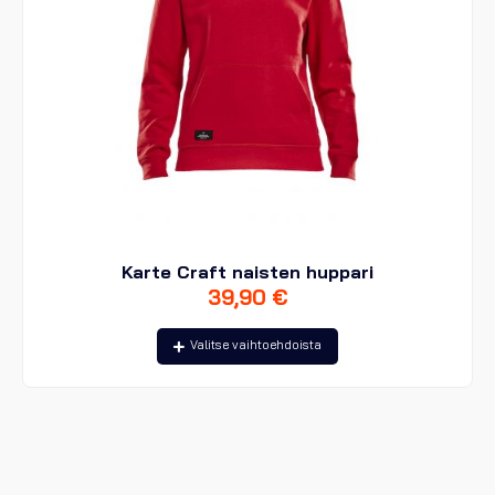
Karte Craft naisten huppari
39,90
€
Tällä
Valitse vaihtoehdoista
tuotteella
on
useampi
muunnelma.
Voit
tehdä