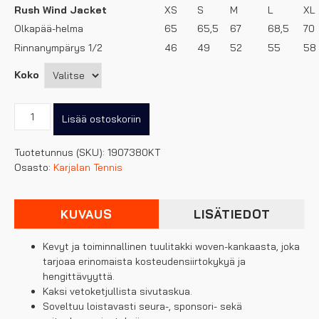
Rush Wind Jacket
XS
S
M
L
XL
Olkapää-helma
65
65,5
67
68,5
70
Rinnanympärys 1/2
46
49
52
55
58
Koko
Karte
Lisää ostoskoriin
Craft
naisten
Tuotetunnus (SKU):
1907380KT
tuulitakki
Osasto:
Karjalan Tennis
määrä
KUVAUS
LISÄTIEDOT
Kevyt ja toiminnallinen tuulitakki woven-kankaasta, joka
tarjoaa erinomaista kosteudensiirtokykyä ja
hengittävyyttä.
Kaksi vetoketjullista sivutaskua.
Soveltuu loistavasti seura-, sponsori- sekä