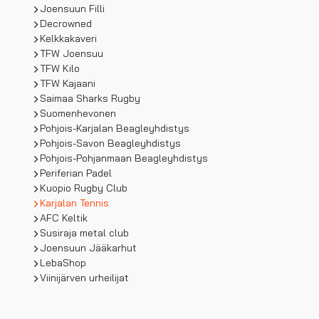
Joensuun Filli
Decrowned
Kelkkakaveri
TFW Joensuu
TFW Kilo
TFW Kajaani
Saimaa Sharks Rugby
Suomenhevonen
Pohjois-Karjalan Beagleyhdistys
Pohjois-Savon Beagleyhdistys
Pohjois-Pohjanmaan Beagleyhdistys
Periferian Padel
Kuopio Rugby Club
Karjalan Tennis
AFC Keltik
Susiraja metal club
Joensuun Jääkarhut
LebaShop
Viinijärven urheilijat