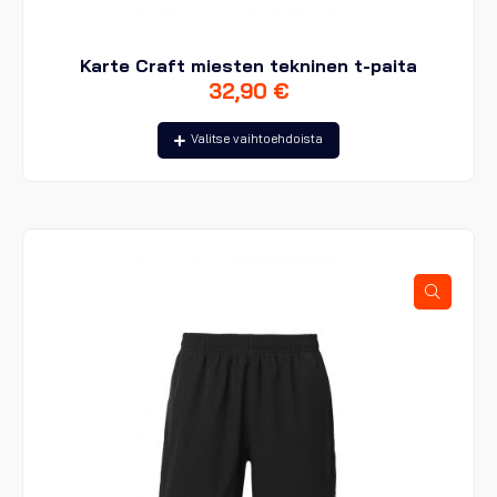
Karte Craft miesten tekninen t-paita
32,90
€
Tällä
Valitse vaihtoehdoista
tuotteella
on
useampi
muunnelma.
Voit
tehdä
valinnat
tuotteen
sivulla.