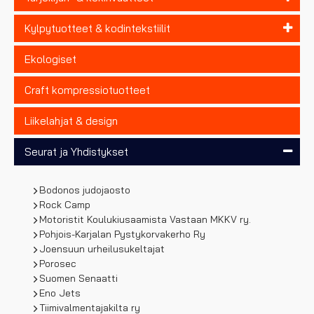
Kylpytuotteet & kodintekstiilit
Ekologiset
Craft kompressiotuotteet
Liikelahjat & design
Seurat ja Yhdistykset
Bodonos judojaosto
Rock Camp
Motoristit Koulukiusaamista Vastaan MKKV ry.
Pohjois-Karjalan Pystykorvakerho Ry
Joensuun urheilusukeltajat
Porosec
Suomen Senaatti
Eno Jets
Tiimivalmentajakilta ry