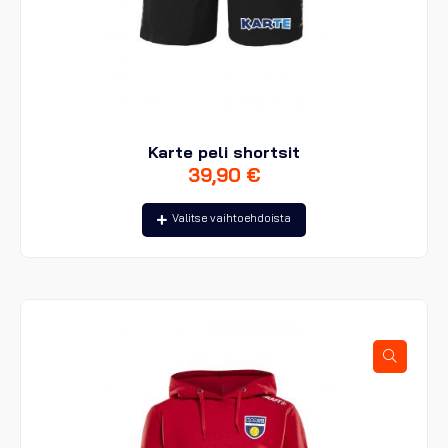
Karte peli shortsit
39,90
€
Tällä
Valitse vaihtoehdoista
tuotteella
on
useampi
muunnelma.
Voit
tehdä
valinnat
tuotteen
sivulla.