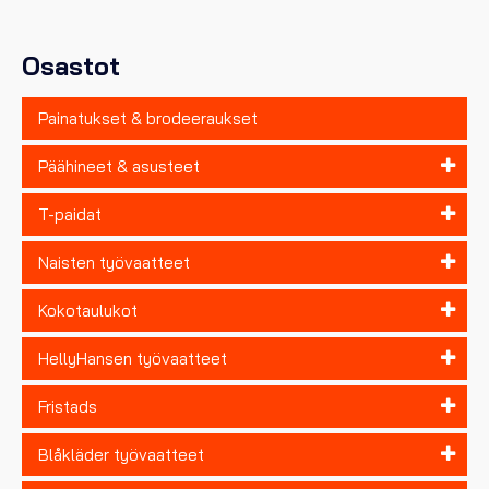
valinnat
tuotteen
sivulla.
Osastot
Painatukset & brodeeraukset
Päähineet & asusteet
T-paidat
Naisten työvaatteet
Kokotaulukot
HellyHansen työvaatteet
Fristads
Blåkläder työvaatteet