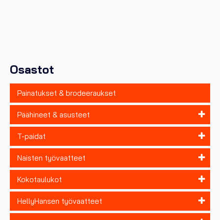
useampi
muunnelma.
Voit
tehdä
valinnat
tuotteen
sivulla.
Osastot
Painatukset & brodeeraukset
Päähineet & asusteet
T-paidat
Naisten työvaatteet
Kokotaulukot
HellyHansen työvaatteet