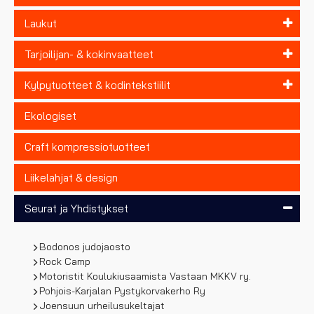
Laukut
Tarjoilijan- & kokinvaatteet
Kylpytuotteet & kodintekstiilit
Ekologiset
Craft kompressiotuotteet
Liikelahjat & design
Seurat ja Yhdistykset
Bodonos judojaosto
Rock Camp
Motoristit Koulukiusaamista Vastaan MKKV ry.
Pohjois-Karjalan Pystykorvakerho Ry
Joensuun urheilusukeltajat