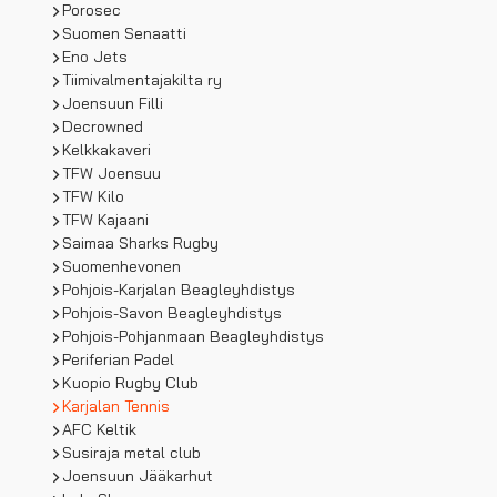
Porosec
Suomen Senaatti
Eno Jets
Tiimivalmentajakilta ry
Joensuun Filli
Decrowned
Kelkkakaveri
TFW Joensuu
TFW Kilo
TFW Kajaani
Saimaa Sharks Rugby
Suomenhevonen
Pohjois-Karjalan Beagleyhdistys
Pohjois-Savon Beagleyhdistys
Pohjois-Pohjanmaan Beagleyhdistys
Periferian Padel
Kuopio Rugby Club
Karjalan Tennis
AFC Keltik
Susiraja metal club
Joensuun Jääkarhut