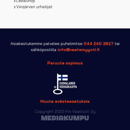
LebaShop
Viinijärven urheilijat
Asiakastukemme palvelee puhelimitse
044 240 3827
tai
sähköpostilla
info@vaatemyynti.fi
Peruuta sopimus
Muuta evästeasetuksia
Copyright 2023 Fin Vaatturit Oy