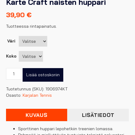
Karte Craft naisten huppari
39,90
€
Tuotteessa rintapainatus.
Väri
Koko
Karte
Lisää ostoskoriin
Craft
naisten
Tuotetunnus (SKU):
1906974KT
huppari
Osasto:
Karjalan Tennis
määrä
KUVAUS
LISÄTIEDOT
Sporttinen huppari lepohetkiin treenien lomassa.