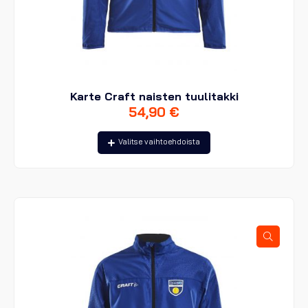
Karte Craft naisten tuulitakki
54,90
€
Tällä
Valitse vaihtoehdoista
tuotteella
on
useampi
muunnelma.
Voit
tehdä
valinnat
tuotteen
sivulla.