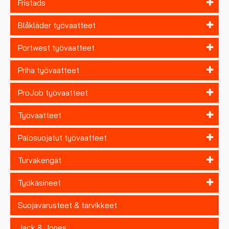
Fristads
Blåkläder työvaatteet
Portwest työvaatteet
Priha työvaatteet
ProJob työvaatteet
Työvaatteet
Palosuojatut työvaatteet
Turvakengät
Työkäsineet
Suojavarusteet & tarvikkeet
Jack & Jones