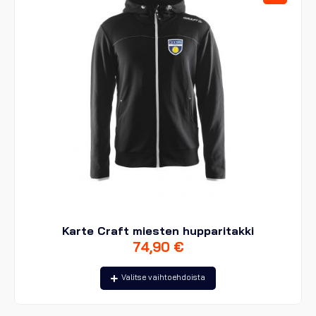
tuotteen
sivulla.
Karte Craft miesten hupparitakki
74,90
€
Tällä
Valitse vaihtoehdoista
tuotteella
on