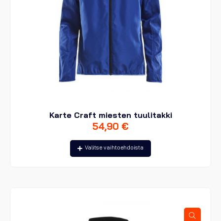
Karte Craft miesten tuulitakki
54,90
€
Tällä
Valitse vaihtoehdoista
tuotteella
on
useampi
muunnelma.
Voit
tehdä
valinnat