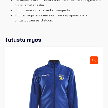
Pehmeää ja miellyttävän tuntuista teknistä polyesteri-
puuvillamateriaalia.
Hupun sisäpuolella verkkokangasta.
Huppari sopii erinomaisesti seura-, sponsori- ja
yrityslogojen esittelyyn.
Tutustu myös