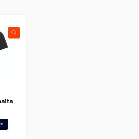
paita
Tällä
ta
tuotteella
on