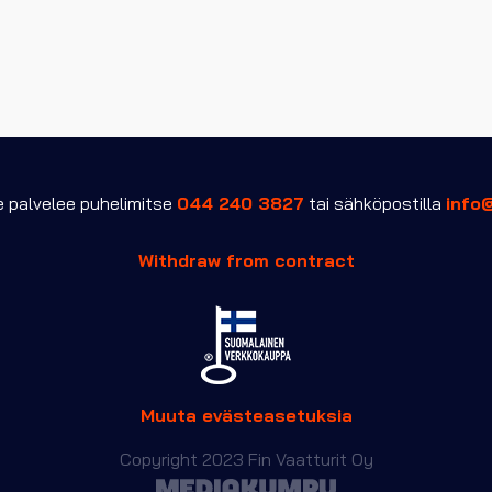
palvelee puhelimitse
044 240 3827
tai sähköpostilla
info
Withdraw from contract
Muuta evästeasetuksia
Copyright 2023 Fin Vaatturit Oy