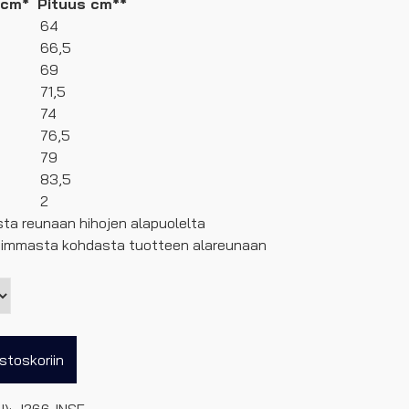
 cm*
Pituus cm**
64
66,5
69
71,5
74
76,5
79
83,5
2
ta reunaan hihojen alapuolelta
eimmasta kohdasta tuotteen alareunaan
stoskoriin
U):
J266JNSF