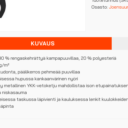
määrä
Osasto:
Joensuun 
KUVAUS
: 80 % rengaskehrättyä kampapuuvillaa, 20 % polyesteriä
 g/m²
kudonta, päälikerros pehmeää puuvillaa
aisessa hupussa kankaanvärinen nyöri
ty metallinen YKK-vetoketju mahdollistaa ison etupainatukse
tu niskasauma
eisessa taskussa läpivienti ja kauluksessa lenkit kuulokkeiden
säpinta