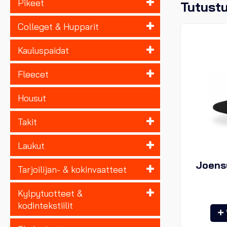
Pikeet
Tutust
Colleget & Hupparit
Kauluspaidat
Fleecet
Housut
Takit
Laukut
Joensu
Tarjoilijan- & kokinvaatteet
Kylpytuotteet &
kodintekstiilit