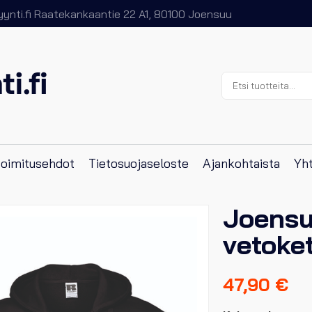
nti.fi
Raatekankaantie 22 A1, 80100 Joensuu
Etsi:
 toimitusehdot
Tietosuojaseloste
Ajankohtaista
Yht
Joensuu
vetoke
47,90
€