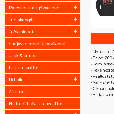
Palosuojatut työvaatteet
Turvakengät
Työkäsineet
Suojavarusteet & tarvikkeet
• Materiaali
Jack & Jones
• Paino: 280
• Kolmilanka
Lasten tuotteet
• Kaksinkert
• Päällystet
Urheilu
• Vahvistet
• Oikeanpuol
Alusasut
• Harjattu si
Hoito- & hoiva-alanvaatteet