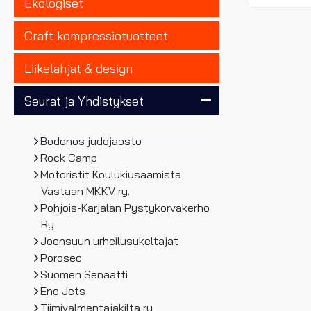
Ekologiset
Craft kompressiotuotteet
Liikelahjat & design
Seurat ja Yhdistykset
Bodonos judojaosto
Rock Camp
Motoristit Koulukiusaamista
Vastaan MKKV ry.
Pohjois-Karjalan Pystykorvakerho
Ry
Joensuun urheilusukeltajat
Porosec
Suomen Senaatti
Eno Jets
Tiimivalmentajakilta ry