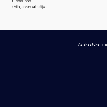
LebaShop
Viinijärven urheilijat
Asiakastukemme 