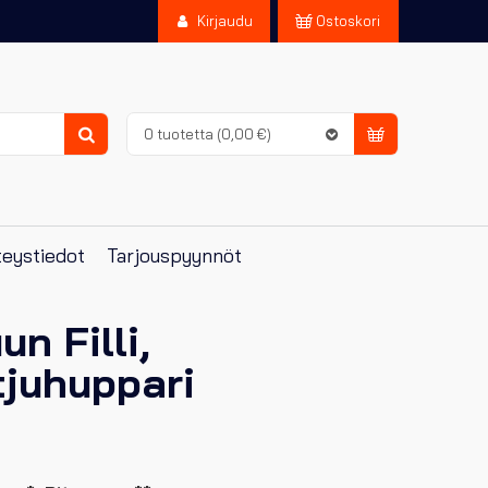
Kirjaudu
Ostoskori
0 tuotetta
(0,00 €)
Haku
eystiedot
Tarjouspyynnöt
n Filli,
tjuhuppari