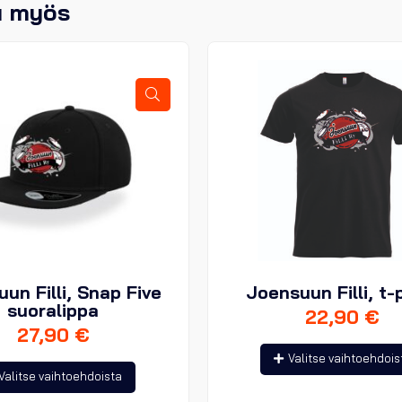
u myös
un Filli, Snap Five
Joensuun Filli, t-
suoralippa
22,90
€
27,90
€
Valitse vaihtoehdois
Tällä
Valitse vaihtoehdoista
tuotteella