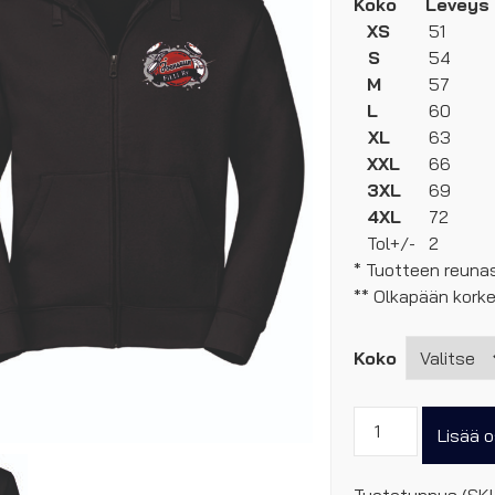
Koko
Leveys
XS
51
S
54
M
57
L
60
XL
63
XXL
66
3XL
69
4XL
72
Tol+/-
2
* Tuotteen reunas
** Olkapään kork
Koko
Joensuun
Lisää o
Filli,
vetoketjuhuppari
Tuotetunnus (SK