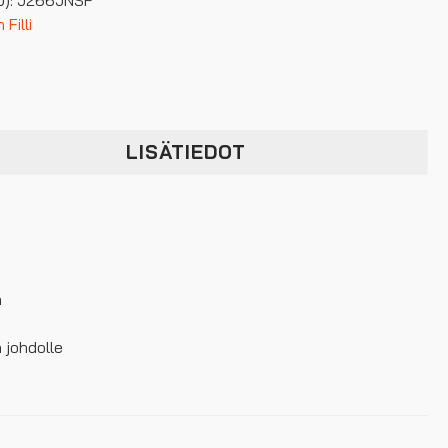
Filli
LISÄTIEDOT
n
 johdolle