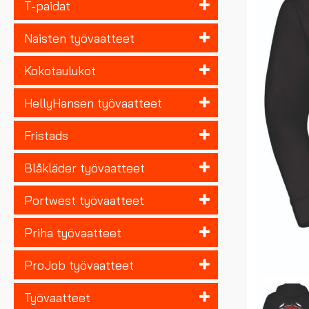
T-paidat
Naisten työvaatteet
Kokotaulukot
HellyHansen työvaatteet
Fristads
Blåkläder työvaatteet
Portwest työvaatteet
Priha työvaatteet
ProJob työvaatteet
Työvaatteet