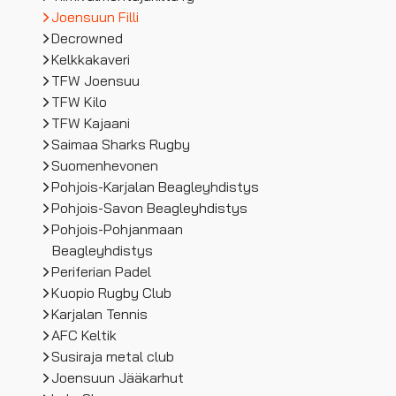
Joensuun Filli
Decrowned
Kelkkakaveri
TFW Joensuu
TFW Kilo
TFW Kajaani
Saimaa Sharks Rugby
Suomenhevonen
Pohjois-Karjalan Beagleyhdistys
Pohjois-Savon Beagleyhdistys
Pohjois-Pohjanmaan
Beagleyhdistys
Periferian Padel
Kuopio Rugby Club
Karjalan Tennis
AFC Keltik
Susiraja metal club
Joensuun Jääkarhut