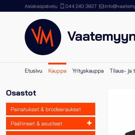
Asiakaspalvelu
044 240 3827
info@vaatemyy
Etusivu
Kauppa
Yrityskauppa
Tilaus- ja
Osastot
Painatukset & brodeeraukset
Päähineet & asusteet