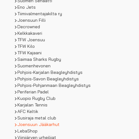
Suomen Senaatti
Eno Jets
Tiimivalmentajakilta ry
Joensuun Filli
Decrowned
Kelkkakaveri
TFW Joensuu
TFW Kilo
TFW Kajaani
Saimaa Sharks Rugby
Suomenhevonen
Pohjois-Karjalan Beagleyhdistys
Pohjois-Savon Beagleyhdistys
Pohjois-Pohjanmaan Beagleyhdistys
Periferian Padel
Kuopio Rugby Club
Karjalan Tennis
AFC Keltik
Susiraja metal club
Joensuun Jääkarhut
LebaShop
Viinijärven urheilijat