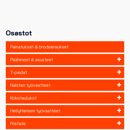
Voit
tehdä
valinnat
tuotteen
sivulla.
Osastot
Painatukset & brodeeraukset
Päähineet & asusteet
T-paidat
Naisten työvaatteet
Kokotaulukot
HellyHansen työvaatteet
Fristads