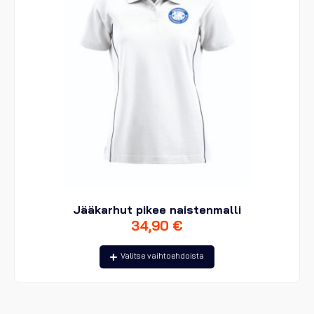
sivulla.
Jääkarhut pikee naistenmalli
34,90
€
Tällä
Valitse vaihtoehdoista
tuotteella
on
useampi
muunnelma.