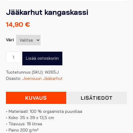
Jääkarhut kangaskassi
14,90
€
Väri
Jääkarhut
Lisää ostoskoriin
kangaskassi
määrä
Tuotetunnus (SKU):
W265J
Osasto:
Joensuun Jääkarhut
KUVAUS
LISÄTIEDOT
• MateriaalI: 100 % orgaanista puuvillaa
• Koko: 35 x 39 x 13,5 cm
• Tilavuus: 18 litraa
• Paino 200 g/m²