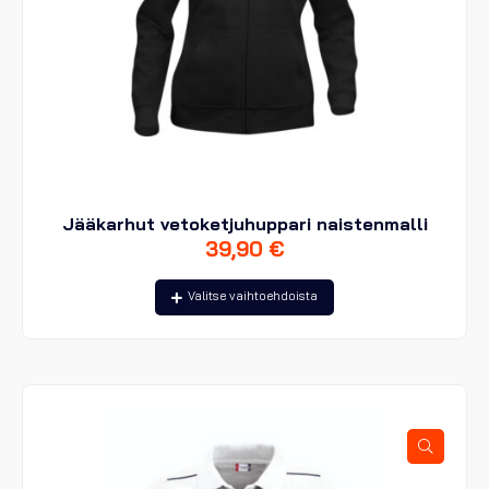
Jääkarhut vetoketjuhuppari naistenmalli
39,90
€
Tällä
Valitse vaihtoehdoista
tuotteella
on
useampi
muunnelma.
Voit
tehdä
valinnat
tuotteen