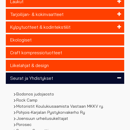
Laukut
Tarjoilijan- & kokinvaatteet
Kylpytuotteet & kodintekstiilit
Ekologiset
Craft kompressiotuotteet
Liikelahjat & design
Seurat ja Yhdistykset
Bodonos judojaosto
Rock Camp
Motoristit Koulukiusaamista Vastaan MKKV ry.
Pohjois-Karjalan Pystykorvakerho Ry
Joensuun urheilusukeltajat
Porosec