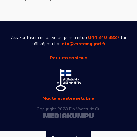
Asiakastukemme palvelee puhelimitse
044 240 3827
tai
sähköpostilla
info@vaatemyynti.fi
Peruuta sopimus
Muuta evästeasetuksia
Copyright 2023 Fin Vaatturit Oy