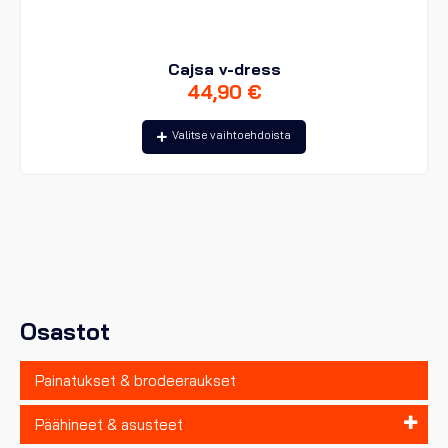
Cajsa v-dress
44,90
€
Tällä
Valitse vaihtoehdoista
tuotteella
on
useampi
muunnelma.
Voit
tehdä
valinnat
tuotteen
sivulla.
Osastot
Painatukset & brodeeraukset
Päähineet & asusteet