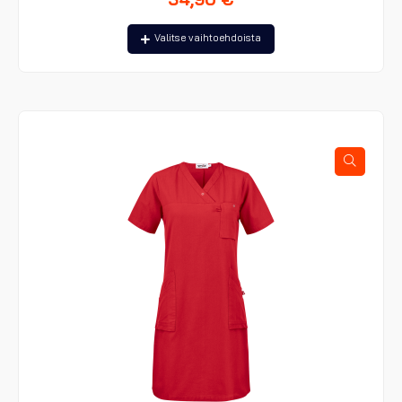
Tällä
Valitse vaihtoehdoista
tuotteella
on
useampi
muunnelma.
Voit
tehdä
valinnat
tuotteen
sivulla.