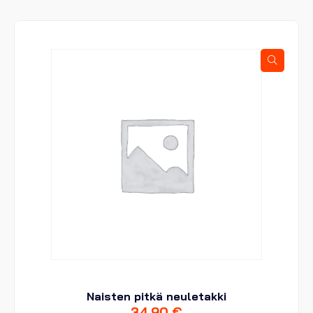
useampi
muunnelma.
Voit
tehdä
valinnat
tuotteen
sivulla.
Naisten pitkä neuletakki
34,90
€