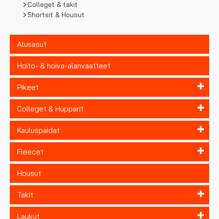
Colleget & takit
Shortsit & Housut
Alusasut
Hoito- & hoiva-alanvaatteet
Pikeet
Colleget & Hupparit
Kauluspaidat
Fleecet
Housut
Takit
Laukut