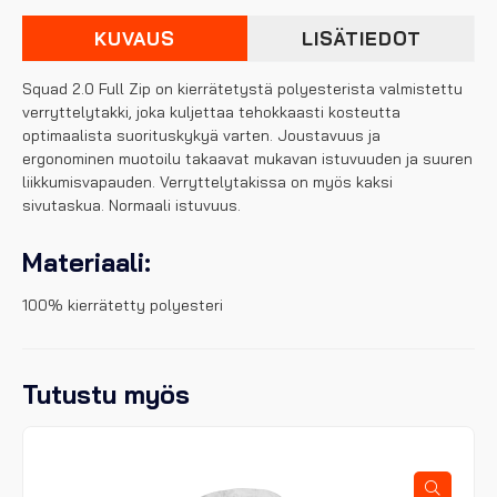
määrä
KUVAUS
LISÄTIEDOT
Squad 2.0 Full Zip on kierrätetystä polyesterista valmistettu
verryttelytakki, joka kuljettaa tehokkaasti kosteutta
optimaalista suorituskykyä varten. Joustavuus ja
ergonominen muotoilu takaavat mukavan istuvuuden ja suuren
liikkumisvapauden. Verryttelytakissa on myös kaksi
sivutaskua. Normaali istuvuus.
Materiaali:
100% kierrätetty polyesteri
Tutustu myös