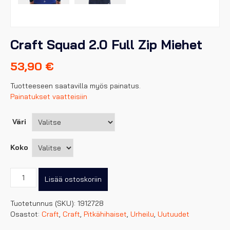
Craft Squad 2.0 Full Zip Miehet
53,90
€
Tuotteeseen saatavilla myös painatus.
Painatukset vaatteisiin
Väri
Koko
Craft
Lisää ostoskoriin
Squad
2.0
Tuotetunnus (SKU):
1912728
Full
Osastot:
Craft
,
Craft
,
Pitkähihaiset
,
Urheilu
,
Uutuudet
Zip
Miehet