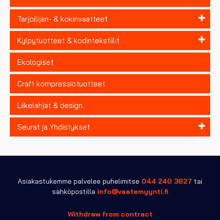
Tarjoilijan- & kokinvaatteet
Kylpytuotteet & kodintekstiilit
Ekologiset
Craft kompressiotuotteet
Liikelahjat & design
Seurat ja Yhdistykset
Asiakastukemme palvelee puhelimitse
044 240 3827
tai
sähköpostilla
info@vaatemyynti.fi
Withdraw from contract