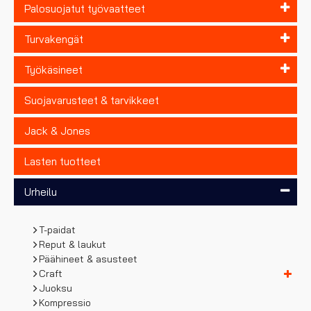
Palosuojatut työvaatteet
Turvakengät
Työkäsineet
Suojavarusteet & tarvikkeet
Jack & Jones
Lasten tuotteet
Urheilu
T-paidat
Reput & laukut
Päähineet & asusteet
Craft
Juoksu
Kompressio