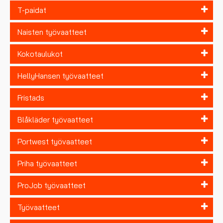
T-paidat
Naisten työvaatteet
Kokotaulukot
HellyHansen työvaatteet
Fristads
Blåkläder työvaatteet
Portwest työvaatteet
Priha työvaatteet
ProJob työvaatteet
Työvaatteet