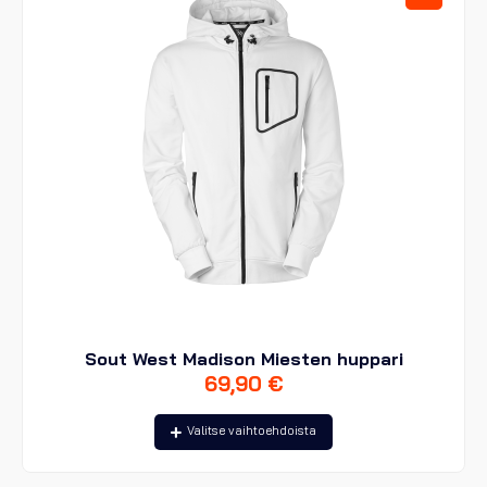
Sout West Madison Miesten huppari
69,90
€
Tällä
Valitse vaihtoehdoista
tuotteella
on