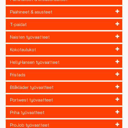
Päähineet & asusteet
T-paidat
Naisten työvaatteet
Kokotaulukot
HellyHansen työvaatteet
Fristads
Blåkläder työvaatteet
Portwest työvaatteet
Priha työvaatteet
ProJob työvaatteet