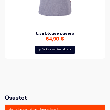
Liva blouse pusero
64,90
€
Tällä
Valitse vaihtoehdoista
tuotteella
on
useampi
muunnelma.
Voit
tehdä
valinnat
tuotteen
sivulla.
Osastot
Painatukset & brodeeraukset