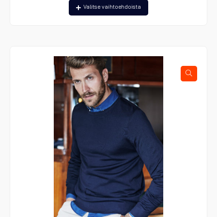
Tällä
Valitse vaihtoehdoista
tuotteella
on
useampi
muunnelma.
Voit
tehdä
valinnat
tuotteen
sivulla.