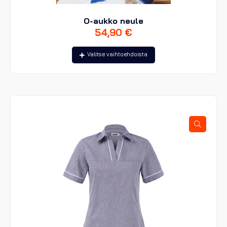
O-aukko neule
54,90
€
Tällä
Valitse vaihtoehdoista
tuotteella
on
useampi
muunnelma.
Voit
tehdä
valinnat
tuotteen
sivulla.