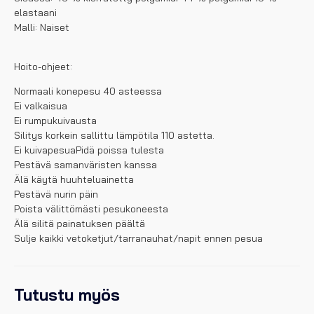
elastaani
Malli: Naiset
Hoito-ohjeet:
Normaali konepesu 40 asteessa
Ei valkaisua
Ei rumpukuivausta
Silitys korkein sallittu lämpötila 110 astetta.
Ei kuivapesuaPidä poissa tulesta
Pestävä samanväristen kanssa
Älä käytä huuhteluainetta
Pestävä nurin päin
Poista välittömästi pesukoneesta
Älä silitä painatuksen päältä
Sulje kaikki vetoketjut/tarranauhat/napit ennen pesua
Tutustu myös