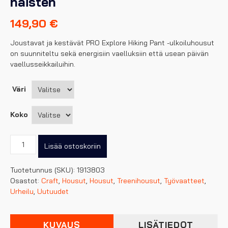
naisten
149,90
€
Joustavat ja kestävät PRO Explore Hiking Pant -ulkoiluhousut
on suunniteltu sekä energisiin vaelluksiin että usean päivän
vaellusseikkailuihin.
Väri
Koko
Craft
Lisää ostoskoriin
pro
explore
Tuotetunnus (SKU):
1913803
hiking
Osastot:
Craft
,
Housut
,
Housut
,
Treenihousut
,
Työvaatteet
,
pant,
Urheilu
,
Uutuudet
naisten
määrä
KUVAUS
LISÄTIEDOT