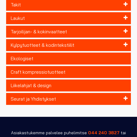
Takit
Laukut
Tarjoilijan- & kokinvaatteet
Kylpytuotteet & kodintekstiilit
Ekologiset
Craft kompressiotuotteet
Liikelahjat & design
Seurat ja Yhdistykset
Asiakastukemme palvelee puhelimitse
044 240 3827
tai