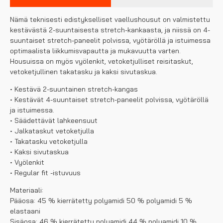
Nämä teknisesti edistykselliset vaellushousut on valmistettu
kestävästä 2-suuntaisesta stretch-kankaasta, ja niissä on 4-
suuntaiset stretch-paneelit polvissa, vyötäröllä ja istuimessa
optimaalista liikkumisvapautta ja mukavuutta varten.
Housuissa on myös vyölenkit, vetoketjulliset reisitaskut,
vetoketjullinen takatasku ja kaksi sivutaskua.
• Kestävä 2-suuntainen stretch-kangas
• Kestävät 4-suuntaiset stretch-paneelit polvissa, vyötäröllä
ja istuimessa.
• Säädettävät lahkeensuut
• Jalkataskut vetoketjulla
• Takatasku vetoketjulla
• Kaksi sivutaskua
• Vyölenkit
• Regular fit -istuvuus
Materiaali:
Pääosa: 45 % kierrätetty polyamidi 50 % polyamidi 5 %
elastaani
Sisäosa: 46 % kierrätetty polyamidi 44 % polyamidi 10 %