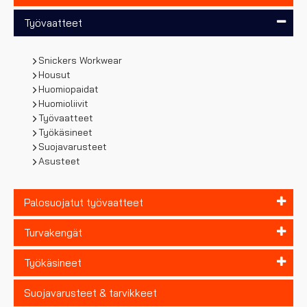
Työvaatteet
Snickers Workwear
Housut
Huomiopaidat
Huomioliivit
Työvaatteet
Työkäsineet
Suojavarusteet
Asusteet
Palosuojatut työvaatteet
Turvakengät
Työkäsineet
Suojavarusteet & tarvikkeet