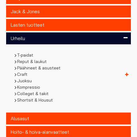
Jack & Jones
Lasten tuotteet
Urheilu
T-paidat
Reput & laukut
Päähineet & asusteet
Craft
Juoksu
Kompressio
Colleget & takit
Shortsit & Housut
Alusasut
Hoito- & hoiva-alanvaatteet