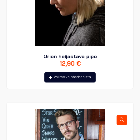
Orion heijastava pipo
12,90
€
Tällä
Valitse vaihtoehdoista
tuotteella
on
useampi
muunnelma.
Voit
tehdä
valinnat
tuotteen
sivulla.