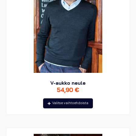
V-aukko neule
54,90
€
Tällä
Valitse vaihtoehdoista
tuotteella
on
useampi
muunnelma.
Voit