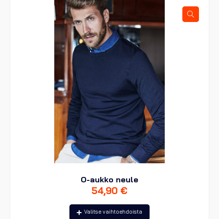
tehdä
valinnat
tuotteen
sivulla.
O-aukko neule
54,90
€
Tällä
Valitse vaihtoehdoista
tuotteella