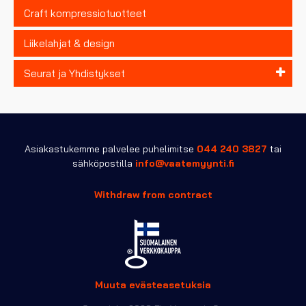
Craft kompressiotuotteet
Liikelahjat & design
Seurat ja Yhdistykset
Asiakastukemme palvelee puhelimitse
044 240 3827
tai
sähköpostilla
info@vaatemyynti.fi
Withdraw from contract
Muuta evästeasetuksia