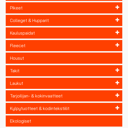
Pikeet
Colleget & Hupparit
Kauluspaidat
Fleecet
Housut
Takit
Laukut
Tarjoilijan- & kokinvaatteet
Kylpytuotteet & kodintekstiilit
Ekologiset