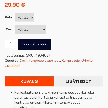
29,90
€
Koko
Väri
Craft
Lisää ostoskoriin
kompressiosukka
määrä
Tuotetunnus (SKU):
1904087
Osastot:
Craft kompressiotuotteet
,
Kompressio
,
Urheilu
,
Uutuudet
KUVAUS
LISÄTIEDOT
Korkealaatuinen ja tekninen kompressiosukka, joka
parantaa verenkiertoa ja kohdistaa lihasvoimaa ja –
kontrollia oikeisiin lihaksiin intensiivisessä
harjoittelussa.