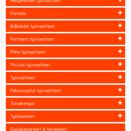
HellyHansen työvaatteet
Fristads
Blåkläder työvaatteet
Portwest työvaatteet
Priha työvaatteet
ProJob työvaatteet
Työvaatteet
Palosuojatut työvaatteet
Turvakengät
Työkäsineet
Suojavarusteet & tarvikkeet