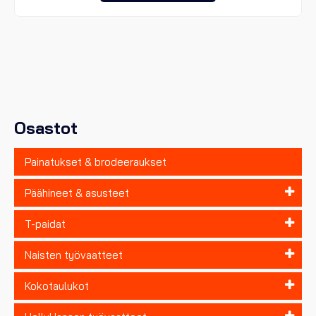
on
useampi
muunnelma.
Voit
tehdä
valinnat
tuotteen
sivulla.
Osastot
Painatukset & brodeeraukset
Päähineet & asusteet
T-paidat
Naisten työvaatteet
Kokotaulukot