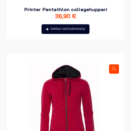
Printer Pentathlon collegehuppari
36,90
€
Tällä
Valitse vaihtoehdoista
tuotteella
on
useampi
muunnelma.
Voit
tehdä
valinnat
tuotteen
sivulla.