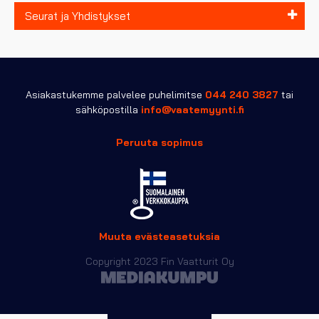
Seurat ja Yhdistykset
Asiakastukemme palvelee puhelimitse
044 240 3827
tai
sähköpostilla
info@vaatemyynti.fi
Peruuta sopimus
Muuta evästeasetuksia
Copyright 2023 Fin Vaatturit Oy