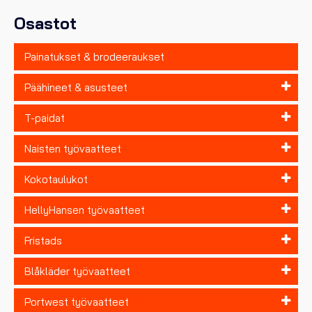
sivulla.
Osastot
Painatukset & brodeeraukset
Päähineet & asusteet
T-paidat
Naisten työvaatteet
Kokotaulukot
HellyHansen työvaatteet
Fristads
Blåkläder työvaatteet
Portwest työvaatteet