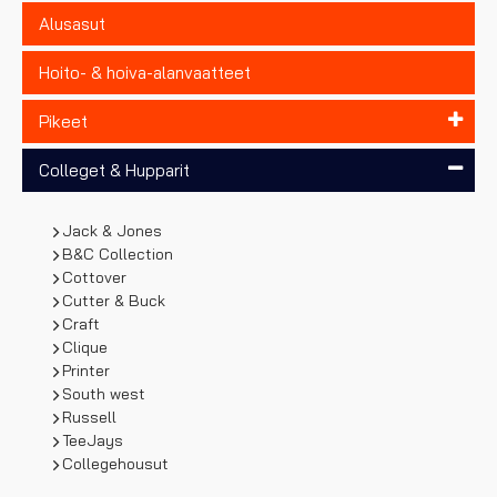
Alusasut
Hoito- & hoiva-alanvaatteet
Pikeet
Colleget & Hupparit
Jack & Jones
B&C Collection
Cottover
Cutter & Buck
Craft
Clique
Printer
South west
Russell
TeeJays
Collegehousut