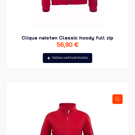
Clique naisten Classic hoody full zip
56,90
€
Tällä
Valitse vaihtoehdoista
tuotteella
on
useampi
muunnelma.
Voit
tehdä
valinnat
tuotteen
sivulla.