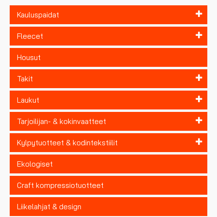
Kauluspaidat
Fleecet
Housut
Takit
Laukut
Tarjoilijan- & kokinvaatteet
Kylpytuotteet & kodintekstiilit
Ekologiset
Craft kompressiotuotteet
Liikelahjat & design