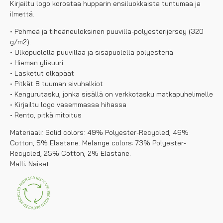
Kirjailtu logo korostaa hupparin ensiluokkaista tuntumaa ja
ilmettä.
• Pehmeä ja tiheäneuloksinen puuvilla-polyesterijersey (320
g/m2).
• Ulkopuolella puuvillaa ja sisäpuolella polyesteriä
• Hieman ylisuuri
• Lasketut olkapäät
• Pitkät 8 tuuman sivuhalkiot
• Kengurutasku, jonka sisällä on verkkotasku matkapuhelimelle
• Kirjailtu logo vasemmassa hihassa
• Rento, pitkä mitoitus
Materiaali: Solid colors: 49% Polyester-Recycled, 46%
Cotton, 5% Elastane. Melange colors: 73% Polyester-
Recycled, 25% Cotton, 2% Elastane.
Malli: Naiset