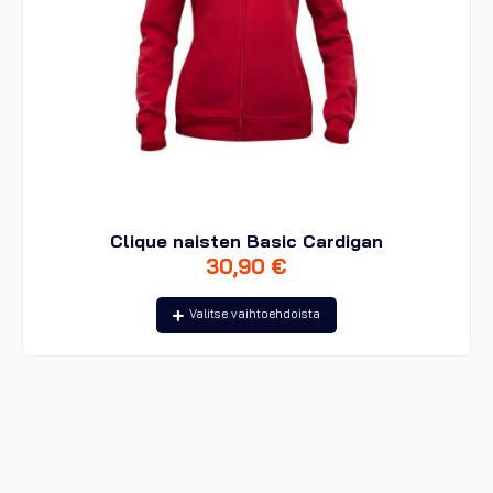
Clique naisten Basic Cardigan
30,90
€
Tällä
Valitse vaihtoehdoista
tuotteella
on
useampi
muunnelma.
Voit
tehdä
valinnat
tuotteen