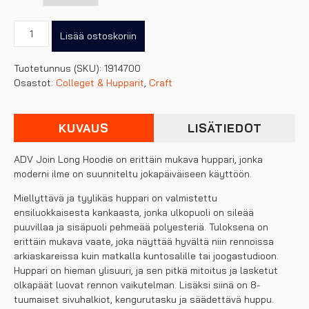
Craft
Lisää ostoskoriin
ADV
Join
Tuotetunnus (SKU):
1914700
pitkä
Osastot:
Colleget & Hupparit
,
Craft
Hoodie,
naisten
määrä
KUVAUS
LISÄTIEDOT
ADV Join Long Hoodie on erittäin mukava huppari, jonka
moderni ilme on suunniteltu jokapäiväiseen käyttöön.
Miellyttävä ja tyylikäs huppari on valmistettu
ensiluokkaisesta kankaasta, jonka ulkopuoli on sileää
puuvillaa ja sisäpuoli pehmeää polyesteriä. Tuloksena on
erittäin mukava vaate, joka näyttää hyvältä niin rennoissa
arkiaskareissa kuin matkalla kuntosalille tai joogastudioon.
Huppari on hieman ylisuuri, ja sen pitkä mitoitus ja lasketut
olkapäät luovat rennon vaikutelman. Lisäksi siinä on 8-
tuumaiset sivuhalkiot, kengurutasku ja säädettävä huppu.