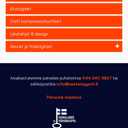
Ekologiset
Craft kompressiotuotteet
Liikelahjat & design
Seurat ja Yhdistykset
Asiakastukemme palvelee puhelimitse
044 240 3827
tai
sähköpostilla
info@vaatemyynti.fi
Peruuta sopimus