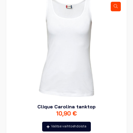
tehdä
valinnat
tuotteen
sivulla.
Clique Carolina tanktop
10,90
€
Tällä
Valitse vaihtoehdoista
tuotteella