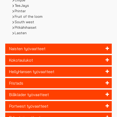
Clique
TeeJays
Printer
Fruit of the loom
South west
Pitkähihaiset
Lasten
Naisten työvaatteet
Kokotaulukot
HellyHansen työvaatteet
Fristads
Blåkläder työvaatteet
Portwest työvaatteet