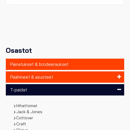
on
useampi
muunnelma.
Voit
tehdä
valinnat
tuotteen
sivulla.
Osastot
Painatukset & brodeeraukset
Päähineet & asusteet
T-paidat
Hihattomat
Jack & Jones
Cottover
Craft