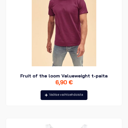
Fruit of the loom Valueweight t-paita
6,90
€
Tällä
Valitse vaihtoehdoista
tuotteella
on
useampi
muunnelma.
Voit