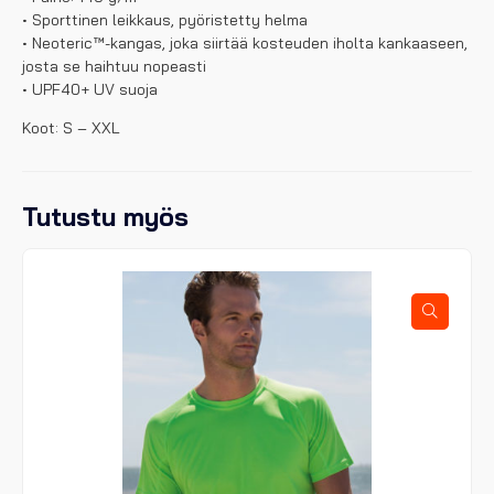
• Sporttinen leikkaus, pyöristetty helma
• Neoteric™-kangas, joka siirtää kosteuden iholta kankaaseen,
josta se haihtuu nopeasti
• UPF40+ UV suoja
Koot: S – XXL
Tutustu myös