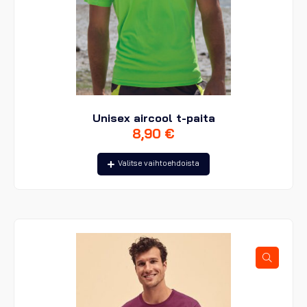
Unisex aircool t-paita
8,90
€
Tällä
Valitse vaihtoehdoista
tuotteella
on
useampi
muunnelma.
Voit
tehdä
valinnat
tuotteen
sivulla.