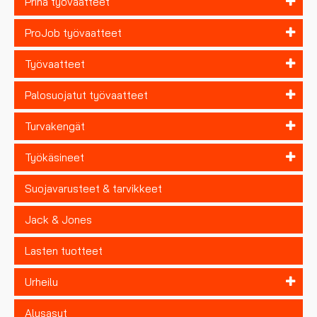
Priha työvaatteet
ProJob työvaatteet
Työvaatteet
Palosuojatut työvaatteet
Turvakengät
Työkäsineet
Suojavarusteet & tarvikkeet
Jack & Jones
Lasten tuotteet
Urheilu
Alusasut