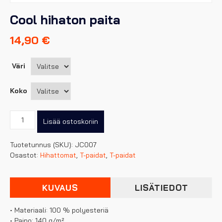
Cool hihaton paita
14,90
€
Väri
Koko
Cool
Lisää ostoskoriin
hihaton
paita
Tuotetunnus (SKU):
JC007
määrä
Osastot:
Hihattomat
,
T-paidat
,
T-paidat
KUVAUS
LISÄTIEDOT
• Materiaali: 100 % polyesteriä
• Paino: 140 g/m²