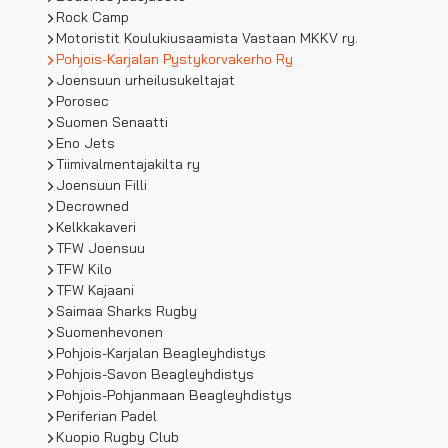
Rock Camp
Motoristit Koulukiusaamista Vastaan MKKV ry.
Pohjois-Karjalan Pystykorvakerho Ry
Joensuun urheilusukeltajat
Porosec
Suomen Senaatti
Eno Jets
Tiimivalmentajakilta ry
Joensuun Filli
Decrowned
Kelkkakaveri
TFW Joensuu
TFW Kilo
TFW Kajaani
Saimaa Sharks Rugby
Suomenhevonen
Pohjois-Karjalan Beagleyhdistys
Pohjois-Savon Beagleyhdistys
Pohjois-Pohjanmaan Beagleyhdistys
Periferian Padel
Kuopio Rugby Club