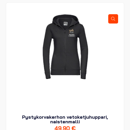
muunnelma.
Voit
tehdä
valinnat
tuotteen
sivulla.
Pystykorvakerhon vetoketjuhuppari,
naistenmalli
49,90
€