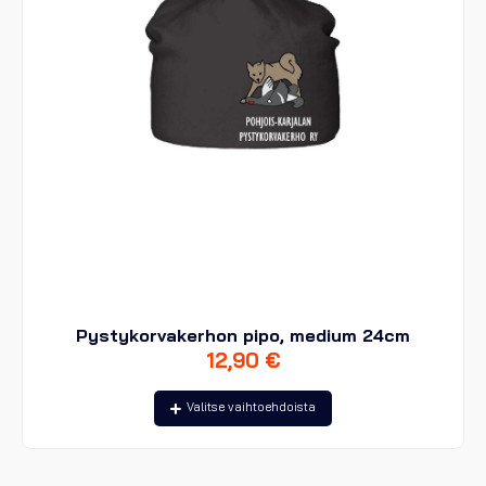
sivulla.
Pystykorvakerhon pipo, medium 24cm
12,90
€
Tällä
Valitse vaihtoehdoista
tuotteella
on
useampi