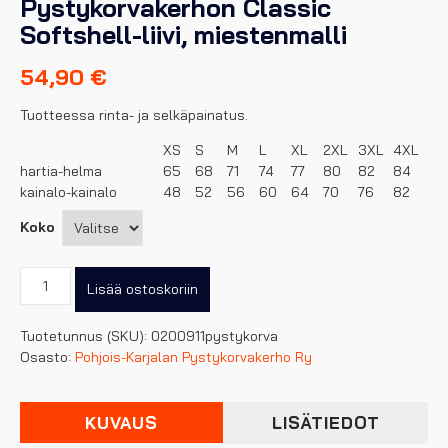
Pystykorvakerhon Classic
Softshell-liivi, miestenmalli
54,90
€
Tuotteessa rinta- ja selkäpainatus.
XS
S
M
L
XL
2XL
3XL
4XL
hartia-helma
65
68
71
74
77
80
82
84
kainalo-kainalo
48
52
56
60
64
70
76
82
Koko
Pystykorvakerhon
Lisää ostoskoriin
Classic
Softshell-
Tuotetunnus (SKU):
0200911pystykorva
liivi,
Osasto:
Pohjois-Karjalan Pystykorvakerho Ry
miestenmalli
määrä
KUVAUS
LISÄTIEDOT