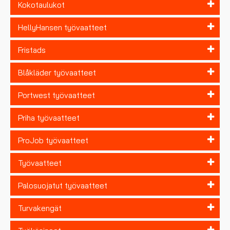
Kokotaulukot
HellyHansen työvaatteet
Fristads
Blåkläder työvaatteet
Portwest työvaatteet
Priha työvaatteet
ProJob työvaatteet
Työvaatteet
Palosuojatut työvaatteet
Turvakengät