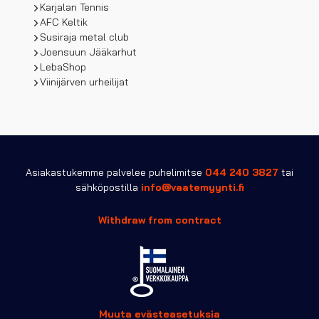
Karjalan Tennis
AFC Keltik
Susiraja metal club
Joensuun Jääkarhut
LebaShop
Viinijärven urheilijat
Asiakastukemme palvelee puhelimitse
044 240 3827
tai
sähköpostilla
info@vaatemyynti.fi
Withdraw from contract
Muuta evästeasetuksia