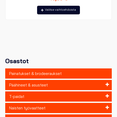
Tällä
Valitse vaihtoehdoista
tuotteella
on
useampi
muunnelma.
Voit
tehdä
valinnat
tuotteen
sivulla.
Osastot
Painatukset & brodeeraukset
Päähineet & asusteet
T-paidat
Naisten työvaatteet