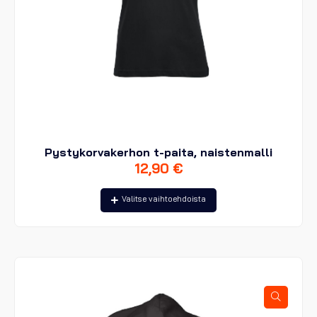
Pystykorvakerhon t-paita, naistenmalli
12,90
€
Tällä
Valitse vaihtoehdoista
tuotteella
on
useampi
muunnelma.
Voit
tehdä
valinnat
tuotteen