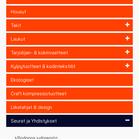
Housut
Takit
Laukut
Tarjoilijan- & kokinvaatteet
Kylpytuotteet & kodintekstiilit
Ekologiset
Craft kompressiotuotteet
Liikelahjat & design
Seurat ja Yhdistykset
Bodonos judojaosto