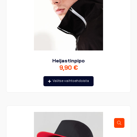
Heijastinpipo
9,90
€
Tällä
Valitse vaihtoehdoista
tuotteella
on
useampi
muunnelma.
Voit
tehdä
valinnat
tuotteen
sivulla.