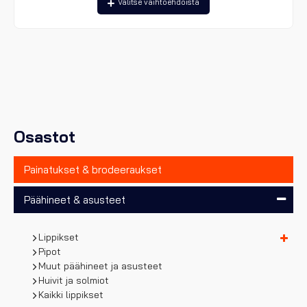
Valitse vaihtoehdoista
tuotteella
on
useampi
muunnelma.
Voit
tehdä
valinnat
tuotteen
sivulla.
Osastot
Painatukset & brodeeraukset
Päähineet & asusteet
Lippikset
Pipot
Muut päähineet ja asusteet
Huivit ja solmiot
Kaikki lippikset