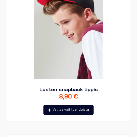
Lasten snapback lippis
8,90
€
Tällä
Valitse vaihtoehdoista
tuotteella
on
useampi
muunnelma.