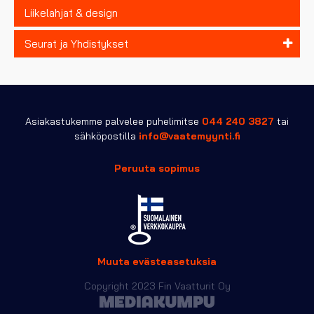
Liikelahjat & design
Seurat ja Yhdistykset
Asiakastukemme palvelee puhelimitse
044 240 3827
tai
sähköpostilla
info@vaatemyynti.fi
Peruuta sopimus
Muuta evästeasetuksia
Copyright 2023 Fin Vaatturit Oy