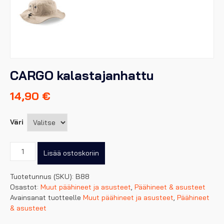
CARGO kalastajanhattu
14,90
€
Väri
CARGO
Lisää ostoskoriin
kalastajanhattu
määrä
Tuotetunnus (SKU):
B88
Osastot:
Muut päähineet ja asusteet
,
Päähineet & asusteet
Avainsanat tuotteelle
Muut päähineet ja asusteet
,
Päähineet
& asusteet