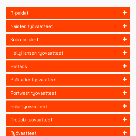
T-paidat
Naisten työvaatteet
Kokotaulukot
HellyHansen työvaatteet
Fristads
Blåkläder työvaatteet
Portwest työvaatteet
Priha työvaatteet
ProJob työvaatteet
Työvaatteet