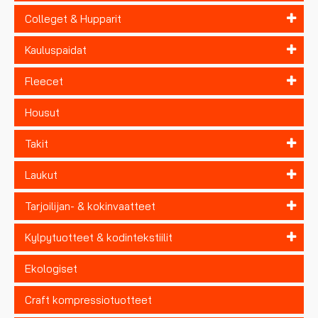
Colleget & Hupparit
Kauluspaidat
Fleecet
Housut
Takit
Laukut
Tarjoilijan- & kokinvaatteet
Kylpytuotteet & kodintekstiilit
Ekologiset
Craft kompressiotuotteet