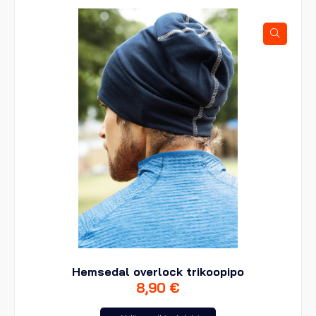
Voit
tehdä
valinnat
tuotteen
sivulla.
Hemsedal overlock trikoopipo
8,90
€
Tällä