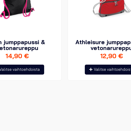
n jumppapussi &
Athleisure jumppap
etonarureppu
vetonarurepp
14,90
€
12,90
€
Tällä
Valitse vaihtoehdoista
Valitse vaihtoehdois
tuotteella
on
useampi
muunnelma.
Voit
tehdä
valinnat
tuotteen
sivulla.