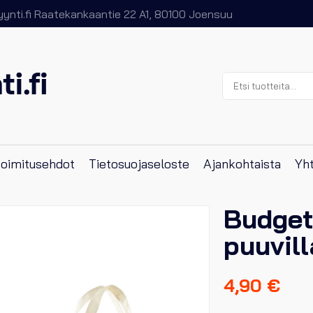
nti.fi
Raatekankaantie 22 A1, 80100 Joensuu
Etsi:
 toimitusehdot
Tietosuojaseloste
Ajankohtaista
Yht
Budget
puuvill
4,90
€