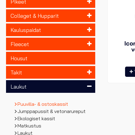
Pikeet
Colleget & Hupparit
Kauluspaidat
Ico
Fleecet
v
Housut
Takit
Laukut
Puuvilla- & ostoskassit
Jumppapussit & vetonarureput
Ekologiset kassit
Matkustus
Laukut