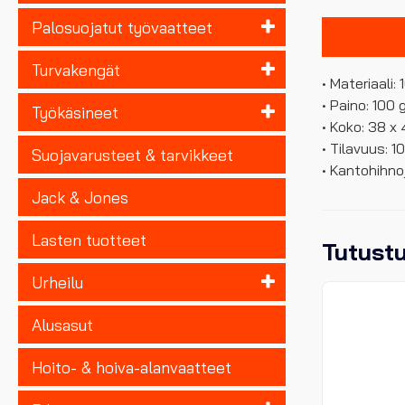
Palosuojatut työvaatteet
Turvakengät
• Materiaali:
• Paino: 100
Työkäsineet
• Koko: 38 x
• Tilavuus: 10
Suojavarusteet & tarvikkeet
• Kantohihno
Jack & Jones
Lasten tuotteet
Tutust
Urheilu
Alusasut
Hoito- & hoiva-alanvaatteet