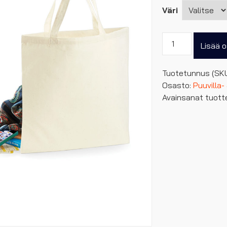
Väri
Budget
Lisää o
lyhytkahvainen
puuvillakassi
Tuotetunnus (SK
10
Osasto:
Puuvilla-
L
Avainsanat tuott
määrä