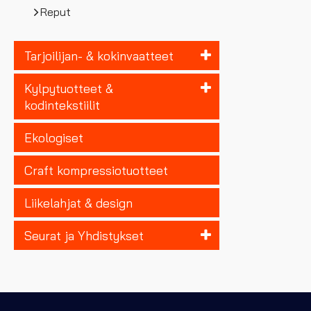
Reput
Tarjoilijan- & kokinvaatteet
Kylpytuotteet &
kodintekstiilit
Ekologiset
Craft kompressiotuotteet
Liikelahjat & design
Seurat ja Yhdistykset