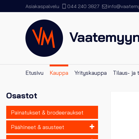
Asiakaspalvelu
044 240 3827
info@vaatemyy
Etusivu
Kauppa
Yrityskauppa
Tilaus- ja
Osastot
Painatukset & brodeeraukset
Päähineet & asusteet