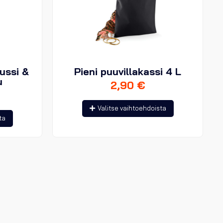
ussi &
Pieni puuvillakassi 4 L
u
2,90
€
Tällä
Valitse vaihtoehdoista
Tällä
tuotteella
ta
tuotteella
on
on
useampi
useampi
muunnelma.
muunnelma.
Voit
Voit
tehdä
tehdä
valinnat
valinnat
tuotteen
tuotteen
sivulla.
sivulla.