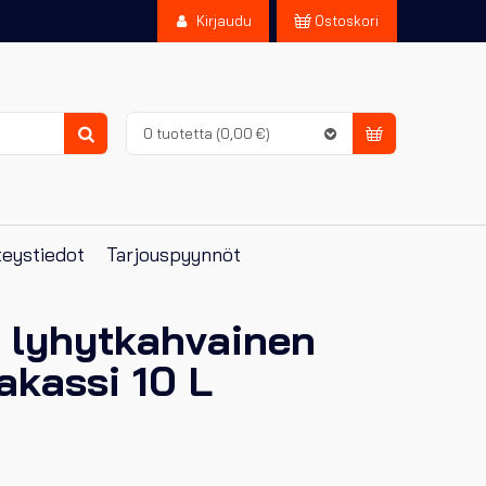
Kirjaudu
Ostoskori
0 tuotetta
(0,00 €)
Haku
eystiedot
Tarjouspyynnöt
 lyhytkahvainen
akassi 10 L