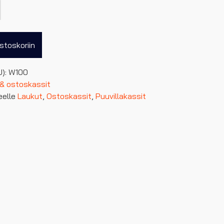
stoskoriin
U):
W100
 & ostoskassit
eelle
Laukut
,
Ostoskassit
,
Puuvillakassit