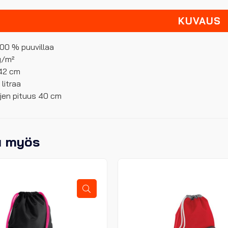
KUVAUS
 100 % puuvillaa
 g/m²
 42 cm
 litraa
jen pituus 40 cm
u myös