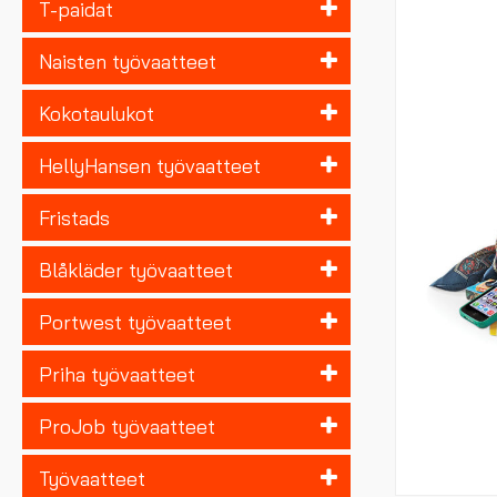
T-paidat
Naisten työvaatteet
Kokotaulukot
HellyHansen työvaatteet
Fristads
Blåkläder työvaatteet
Portwest työvaatteet
Priha työvaatteet
ProJob työvaatteet
Työvaatteet