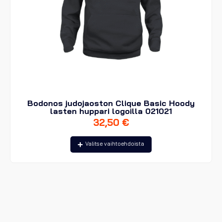
Bodonos judojaoston Clique Basic Hoody
lasten huppari logoilla 021021
32,50
€
Tällä
Valitse vaihtoehdoista
tuotteella
on
useampi
muunnelma.
Voit
tehdä
valinnat