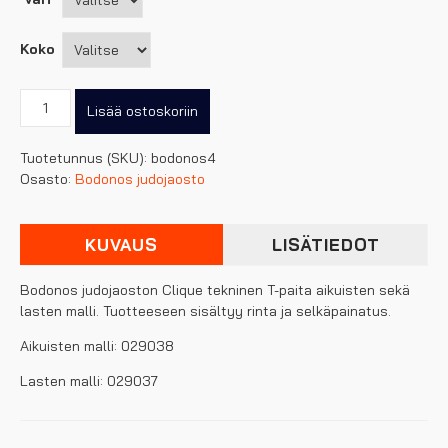
Koko
Bodonos
Lisää ostoskoriin
judojaoston
Clique
Tuotetunnus (SKU):
bodonos4
tekninen
Osasto:
Bodonos judojaosto
T-
paita
aikuisten
KUVAUS
LISÄTIEDOT
sekä
lasten
malli
Bodonos judojaoston Clique tekninen T-paita aikuisten sekä
määrä
lasten malli. Tuotteeseen sisältyy rinta ja selkäpainatus.
Aikuisten malli: 029038
Lasten malli: 029037