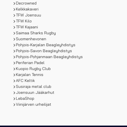
Decrowned
Kelkkakaveri
TFW Joensuu
TFW Kilo
TFW Kajaani
Saimaa Sharks Rugby
Suomenhevonen
Pohjois-Karjalan Beagleyhdistys
Pohjois-Savon Beagleyhdistys
Pohjois-Pohjanmaan Beagleyhdistys
Periferian Padel
Kuopio Rugby Club
Karjalan Tennis
AFC Keltik
Susiraja metal club
Joensuun Jääkarhut
LebaShop
Viinijärven urheilijat