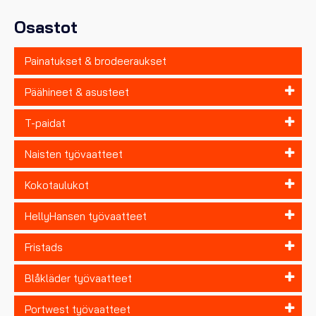
tuotteen
sivulla.
Osastot
Painatukset & brodeeraukset
Päähineet & asusteet
T-paidat
Naisten työvaatteet
Kokotaulukot
HellyHansen työvaatteet
Fristads
Blåkläder työvaatteet
Portwest työvaatteet