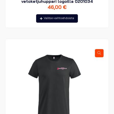
vetoketjuhuppari logoilla 0201034
46,00
€
Tällä
Valitse vaihtoehdoista
tuotteella
on
useampi
muunnelma.
Voit
tehdä
valinnat
tuotteen
sivulla.