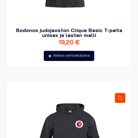
Bodonos judojaoston Clique Basic T-paita
unisex ja lasten malli
19,20
€
Tällä
Valitse vaihtoehdoista
tuotteella
on
useampi
muunnelma.
Voit
tehdä
valinnat
tuotteen
sivulla.