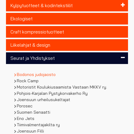
Kylpytuotteet & kodintekstiilit
Ekologiset
Craft kompressiotuotteet
Liikelahjat & design
Seurat ja Yhdistykset
Bodonos judojaosto
Rock Camp
Motoristit Koulukiusaamista Vastaan MKKV ry.
Pohjois-Karjalan Pystykorvakerho Ry
Joensuun urheilusukeltajat
Porosec
Suomen Senaatti
Eno Jets
Tiimivalmentajakilta ry
Joensuun Filli