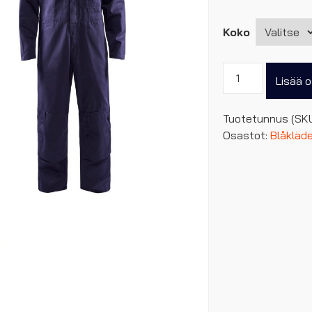
Koko
Blåkläder
Lisää o
puuvillahaalari
määrä
Tuotetunnus (SK
Osastot:
Blåkläd