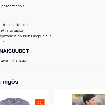
 patenttinapit
tetut takataskut
set rintataskut
uojataskut housun ulkopuolella
asku
INAISUUDET
tävät hihansuut
u myös