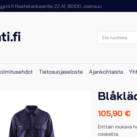
nti.fi
Raatekankaantie 22 A1, 80100 Joensuu
Etsi:
 toimitusehdot
Tietosuojaseloste
Ajankohtaista
Yht
Blåklä
105,90
€
Erittäin mukava ha
roiskeilta.