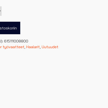
stoskoriin
U):
615111008800
er työvaatteet
,
Haalarit
,
Uutuudet