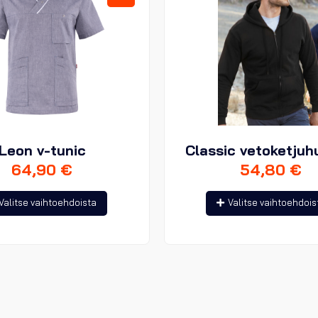
Leon v-tunic
Classic vetoketjuh
64,90
€
54,80
€
Tällä
Valitse vaihtoehdoista
Valitse vaihtoehdois
tuotteella
on
useampi
muunnelma.
Voit
tehdä