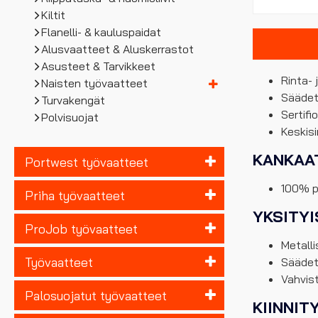
Kiltit
Flanelli- & kauluspaidat
Alusvaatteet & Aluskerrastot
Asusteet & Tarvikkeet
Rinta- 
Naisten työvaatteet
Säädett
Turvakengät
Sertif
Polvisuojat
Keskisi
KANKAA
Portwest työvaatteet
100% pu
Priha työvaatteet
YKSITY
ProJob työvaatteet
Metalli
Työvaatteet
Säädet
Vahvis
Palosuojatut työvaatteet
KIINNIT