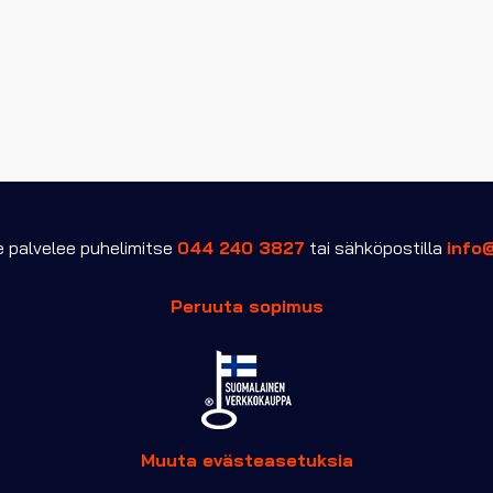
valinnat
tuotteen
sivulla.
palvelee puhelimitse
044 240 3827
tai sähköpostilla
info
Peruuta sopimus
Muuta evästeasetuksia