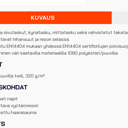
KUVAUS
ja sivutaskut, kynätasku, mittatasku sekä vahvistetut takata
ävät hihansuut ja resori selässä.
ioitu EN14404 mukaan yhdessä EN14404 sertifioitujen polvisuoj
ninen väri saatavilla materiaalilla 1080 polyesteri/puuvilla.
T
uvilla twill, 320 g/m²
ISKOHDAT
set napit
tävä vyötäröresori
tettu haarasauma
YS