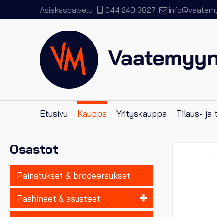
Asiakaspalvelu
044 240 3827
info@vaatemyy
Etusivu
Kauppa
Yrityskauppa
Tilaus- ja
Osastot
Painatukset & brodeeraukset
Päähineet & asusteet