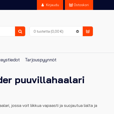
Kirjaudu
Ostoskori
0 tuotetta
(0,00 €)
Haku
eystiedot
Tarjouspyynnöt
der puuvillahaalari
alari, jossa voit liikkua vapaasti ja suojautua lialta ja