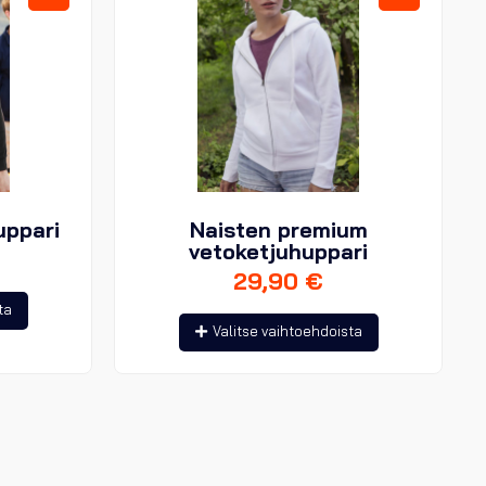
uppari
Naisten premium
vetoketjuhuppari
29,90
€
Tällä
ta
Tällä
tuotteella
Valitse vaihtoehdoista
tuotteella
on
on
useampi
useampi
muunnelma.
muunnelma.
Voit
Voit
tehdä
tehdä