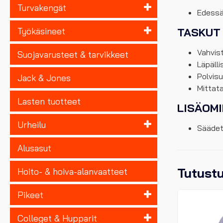
Turvakengät
Edessä
TASKUT
Työkäsineet
Vahvis
Suojavarusteet & tarvikkeet
Läpälli
Polvis
Jack & Jones
Mittat
Lasten tuotteet
LISÄOM
Urheilu
Säädet
Alusasut
Tutust
Hoito- & hoiva-alanvaatteet
Pikeet
Colleget & Hupparit