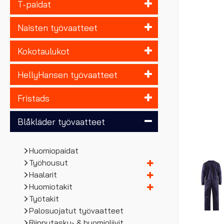
T-paidat
Naisten työvaatteet
Kokotaulukot
HellyHansen työvaatteet
Fristads
Blåkläder työvaatteet
Huomiopaidat
Työhousut
Haalarit
Huomiotakit
Työtakit
Palosuojatut työvaatteet
Riipputasku- & huomioliivit