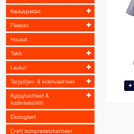
Kauluspaidat
Fleecet
Housut
Takit
Laukut
Tarjoilijan- & kokinvaatteet
Kylpytuotteet &
kodintekstiilit
Ekologiset
Craft kompressiotuotteet