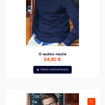
O-aukko neule
54,90
€
Tällä
Valitse vaihtoehdoista
tuotteella
on
useampi
muunnelma.
Voit
tehdä
valinnat