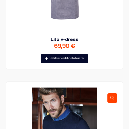
Lilo v-dress
69,90
€
Tällä
Valitse vaihtoehdoista
tuotteella
on
useampi
muunnelma.
Voit
tehdä
valinnat
tuotteen
sivulla.