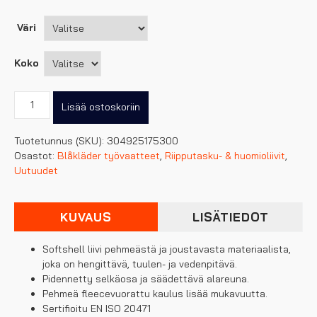
Väri
Koko
Blåkläder
Lisää ostoskoriin
highvis
softshell
Tuotetunnus (SKU):
304925175300
liivi
Osastot:
Blåkläder työvaatteet
,
Riipputasku- & huomioliivit
,
määrä
Uutuudet
KUVAUS
LISÄTIEDOT
Softshell liivi pehmeästä ja joustavasta materiaalista,
joka on hengittävä, tuulen- ja vedenpitävä.
Pidennetty selkäosa ja säädettävä alareuna.
Pehmeä fleecevuorattu kaulus lisää mukavuutta.
Sertifioitu EN ISO 20471