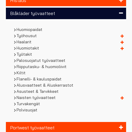
Fristads
Blåkläder työvaatteet
Huomiopaidat
Työhousut
Haalarit
Huomiotakit
Työtakit
Palosuojatut työvaatteet
Riipputasku- & huomioliivit
Kiltit
Flanelli- & kauluspaidat
Alusvaatteet & Aluskerrastot
Asusteet & Tarvikkeet
Naisten työvaatteet
Turvakengät
Polvisuojat
Portwest työvaatteet