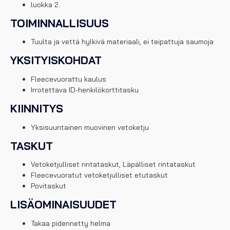
luokka 2.
TOIMINNALLISUUS
Tuulta ja vettä hylkivä materiaali, ei teipattuja saumoja
YKSITYISKOHDAT
Fleecevuorattu kaulus
Irrotettava ID-henkilökorttitasku
KIINNITYS
Yksisuuntainen muovinen vetoketju
TASKUT
Vetoketjulliset rintataskut, Läpälliset rintataskut
Fleecevuoratut vetoketjulliset etutaskut
Povitaskut
LISÄOMINAISUUDET
Takaa pidennetty helma