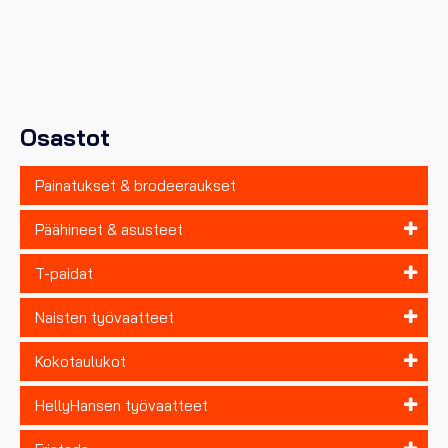
muunnelma.
Voit
tehdä
valinnat
tuotteen
sivulla.
Osastot
Painatukset & brodeeraukset
Päähineet & asusteet
T-paidat
Naisten työvaatteet
Kokotaulukot
HellyHansen työvaatteet