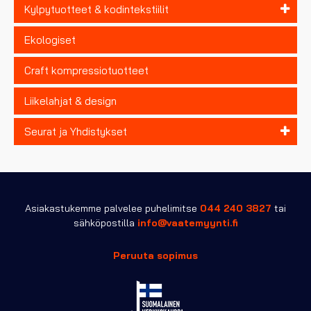
Kylpytuotteet & kodintekstiilit
Ekologiset
Craft kompressiotuotteet
Liikelahjat & design
Seurat ja Yhdistykset
Asiakastukemme palvelee puhelimitse
044 240 3827
tai
sähköpostilla
info@vaatemyynti.fi
Peruuta sopimus