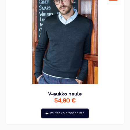
tuotteen
sivulla.
V-aukko neule
54,90
€
Tällä
Valitse vaihtoehdoista
tuotteella
on
useampi