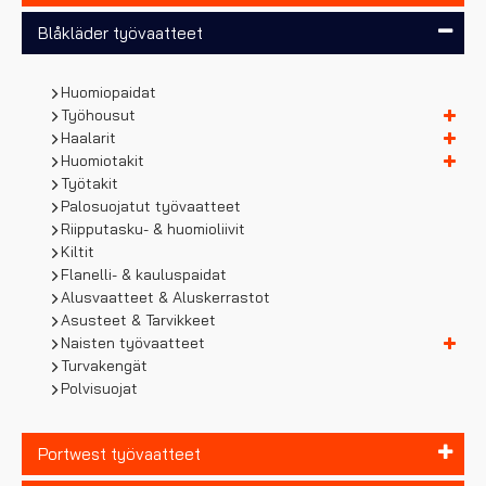
Blåkläder työvaatteet
Huomiopaidat
Työhousut
Haalarit
Huomiotakit
Työtakit
Palosuojatut työvaatteet
Riipputasku- & huomioliivit
Kiltit
Flanelli- & kauluspaidat
Alusvaatteet & Aluskerrastot
Asusteet & Tarvikkeet
Naisten työvaatteet
Turvakengät
Polvisuojat
Portwest työvaatteet