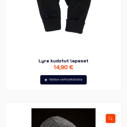
Lyra kudotut lapaset
14,90
€
Tällä
Valitse vaihtoehdoista
tuotteella
on
useampi
muunnelma.
Voit
tehdä
valinnat
tuotteen