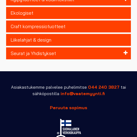
Ekologiset
Craft kompressiotuotteet
Liikelahjat & design
Seurat ja Yhdistykset
Asiakastukemme palvelee puhelimitse
044 240 3827
tai
sähköpostilla
info@vaatemyynti.fi
Peruuta sopimus