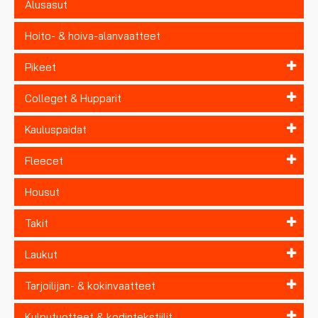
Alusasut
Hoito- & hoiva-alanvaatteet
Pikeet
Colleget & Hupparit
Kauluspaidat
Fleecet
Housut
Takit
Laukut
Tarjoilijan- & kokinvaatteet
Kylpytuotteet & kodintekstiilit