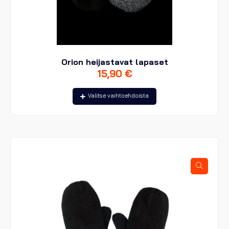
Orion heijastavat lapaset
15,90
€
Tällä
Valitse vaihtoehdoista
tuotteella
on
useampi
muunnelma.
Voit
tehdä
valinnat
tuotteen
sivulla.