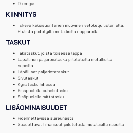
D-rengas
KIINNITYS
Tukeva kaksisuuntainen muovinen vetoketju listan alla,
Etulista peitetyillä metallisilla neppareilla
TASKUT
Takataskut, joista toisessa läppä
Läpällinen paljereisitasku piilotetuilla metallisilla
napeilla
Läpälliset paljerintataskut
Sivutaskut
Kynätasku hihassa
Sisäpuolella puhelintasku
Sisäpuolella mittatasku
LISÄOMINAISUUDET
Pidennettävissä alareunasta
Säädettävät hihansuut piilotetuilla metallisilla napeilla