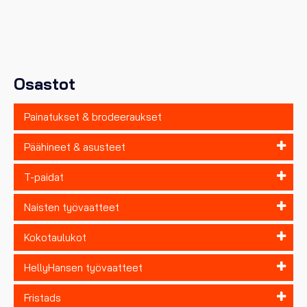
muunnelma.
Voit
tehdä
valinnat
tuotteen
sivulla.
Osastot
Painatukset & brodeeraukset
Päähineet & asusteet
T-paidat
Naisten työvaatteet
Kokotaulukot
HellyHansen työvaatteet
Fristads