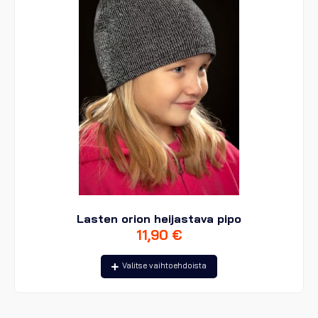
sivulla.
Lasten orion heijastava pipo
11,90
€
Tällä
Valitse vaihtoehdoista
tuotteella
on
useampi