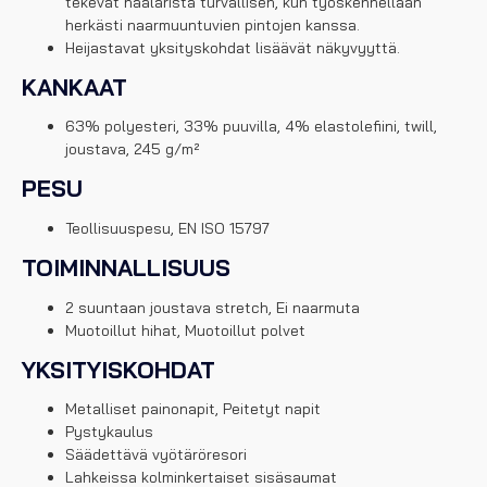
tekevät haalarista turvallisen, kun työskennellään
herkästi naarmuuntuvien pintojen kanssa.
Heijastavat yksityskohdat lisäävät näkyvyyttä.
KANKAAT
63% polyesteri, 33% puuvilla, 4% elastolefiini, twill,
joustava, 245 g/m²
PESU
Teollisuuspesu, EN ISO 15797
TOIMINNALLISUUS
2 suuntaan joustava stretch, Ei naarmuta
Muotoillut hihat, Muotoillut polvet
YKSITYISKOHDAT
Metalliset painonapit, Peitetyt napit
Pystykaulus
Säädettävä vyötäröresori
Lahkeissa kolminkertaiset sisäsaumat