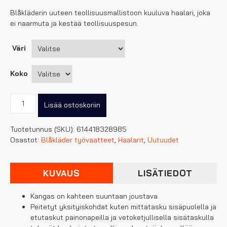
Blåkläderin uuteen teollisuusmallistoon kuuluva haalari, joka
ei naarmuta ja kestää teollisuuspesun.
Väri
Koko
Blåkläder
Lisää ostoskoriin
haalari
stretch
Tuotetunnus (SKU):
614418328985
määrä
Osastot:
Blåkläder työvaatteet
,
Haalarit
,
Uutuudet
KUVAUS
LISÄTIEDOT
Kangas on kahteen suuntaan joustava.
Peitetyt yksityiskohdat kuten mittatasku sisäpuolella ja
etutaskut painonapeilla ja vetoketjullisella sisätaskulla