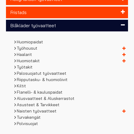
Fristads
Blåkläder työvaatteet
Huomiopaidat
Työhousut
Haalarit
Huomiotakit
Työtakit
Palosuojatut työvaatteet
Riipputasku- & huomioliivit
Kiltit
Flanelli- & kauluspaidat
Alusvaatteet & Aluskerrastot
Asusteet & Tarvikkeet
Naisten työvaatteet
Turvakengät
Polvisuojat