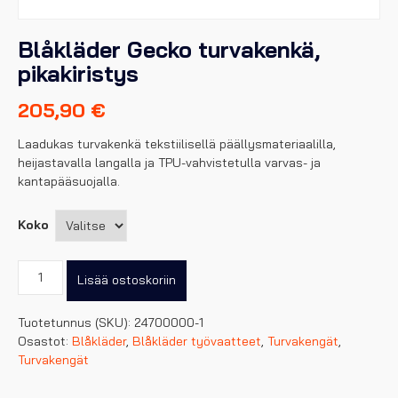
Blåkläder Gecko turvakenkä,
pikakiristys
205,90
€
Laadukas turvakenkä tekstiilisellä päällysmateriaalilla,
heijastavalla langalla ja TPU-vahvistetulla varvas- ja
kantapääsuojalla.
Koko
Blåkläder
Lisää ostoskoriin
Gecko
turvakenkä,
Tuotetunnus (SKU):
24700000-1
pikakiristys
Osastot:
Blåkläder
,
Blåkläder työvaatteet
,
Turvakengät
,
määrä
Turvakengät