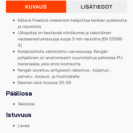
KUVAUS
LISÄTIEDOT
Kätevä Freelock mekanismi helpottaa kenkien pukemista
ja riisumista.
Ulkopohja on kestävää nitriilikumia ja tekstiilinen
naulaanastumissuoja suoja 3 mm nauloilta (EN 22568-
4).
Komposiitista valmistettu varvassuoja. Kengän
pohjallinen on anatomisesti suunniteltua pehmeää PU-
materiaalia, joka sitoo kosteutta.
Kengät soveltuu erityisesti rakennus-, kuljetus-,
palvelu-, korjaus- ja huoltoalalle.
Naisten lesti koossa 35-39.
Pääliosa
Tekstiiliä
Istuvuus
Leveä