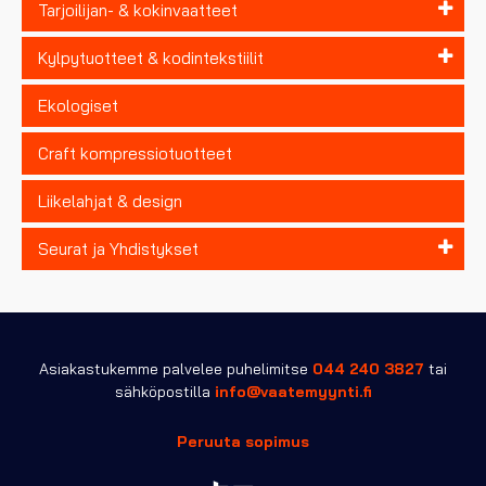
Tarjoilijan- & kokinvaatteet
Kylpytuotteet & kodintekstiilit
Ekologiset
Craft kompressiotuotteet
Liikelahjat & design
Seurat ja Yhdistykset
Asiakastukemme palvelee puhelimitse
044 240 3827
tai
sähköpostilla
info@vaatemyynti.fi
Peruuta sopimus