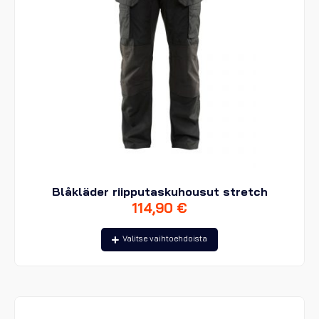
Blåkläder riipputaskuhousut stretch
114,90
€
Tällä
Valitse vaihtoehdoista
tuotteella
on
useampi
muunnelma.
Voit