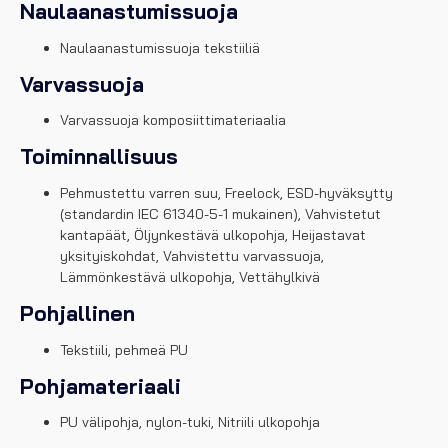
Naulaanastumissuoja
Naulaanastumissuoja tekstiiliä
Varvassuoja
Varvassuoja komposiittimateriaalia
Toiminnallisuus
Pehmustettu varren suu, Freelock, ESD-hyväksytty
(standardin IEC 61340-5-1 mukainen), Vahvistetut
kantapäät, Öljynkestävä ulkopohja, Heijastavat
yksityiskohdat, Vahvistettu varvassuoja,
Lämmönkestävä ulkopohja, Vettähylkivä
Pohjallinen
Tekstiili, pehmeä PU
Pohjamateriaali
PU välipohja, nylon-tuki, Nitriili ulkopohja