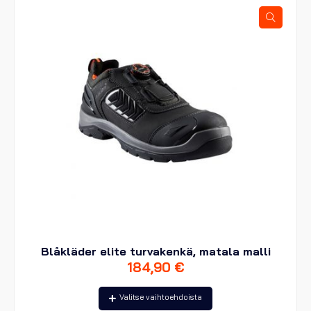
tehdä
valinnat
tuotteen
sivulla.
Blåkläder elite turvakenkä, matala malli
184,90
€
Tällä
Valitse vaihtoehdoista
tuotteella