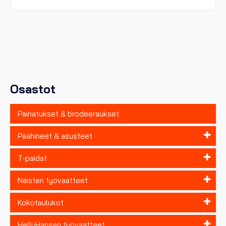
on
useampi
muunnelma.
Voit
tehdä
valinnat
tuotteen
sivulla.
Osastot
Painatukset & brodeeraukset
Päähineet & asusteet
T-paidat
Naisten työvaatteet
Kokotaulukot
HellyHansen työvaatteet