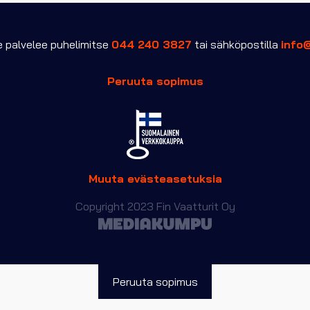
tuotteen
sivulla.
palvelee puhelimitse
044 240 3827
tai sähköpostilla
info
Peruuta sopimus
Muuta evästeasetuksia
Copyright 2023 Fin Vaatturit Oy
Peruuta sopimus