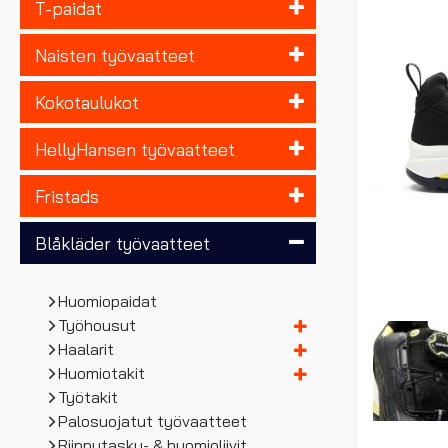
T-paidat
Naisten työvaatteet
Kokotaulukot
HellyHansen työvaatteet
Fristads
Blåkläder työvaatteet
Huomiopaidat
Työhousut
Haalarit
Huomiotakit
Työtakit
Palosuojatut työvaatteet
Riipputasku- & huomioliivit