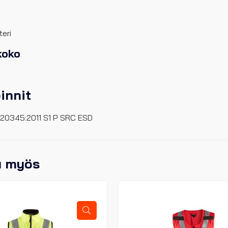
eri
koko
oinnit
 20345:2011 S1 P SRC ESD
u myös