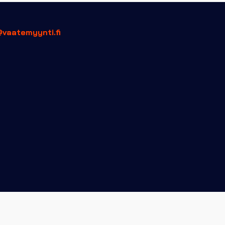
tuotteen
tuotteen
sivulla.
sivulla.
@vaatemyynti.fi