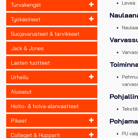
Leveä
Turvakengät
Naulaan
Työkäsineet
Naulaa
Suojavarusteet & tarvikkeet
Varvass
Jack & Jones
Varvas
Lasten tuotteet
Toiminna
Urheilu
Pehmus
varvas
Alusasut
Pohjalli
Hoito- & hoiva-alanvaatteet
Tekstii
Pohjamat
Pikeet
PU väli
Colleget & Hupparit