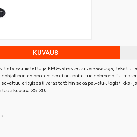
KUVAUS
itista valmistettu ja KPU-vahvistettu varvassuoja, tekstiili
 pohjallinen on anatomisesti suunniteltua pehmeää PU-materia
soveltuu erityisesti varastotöihin sekä palvelu-, logistiikka- ja
n lesti koossa 35-39.
iä
s