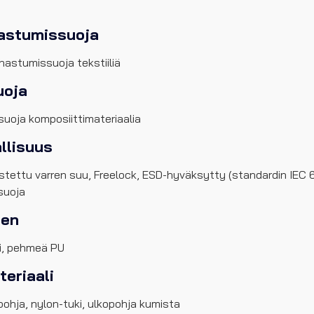
astumissuoja
nastumissuoja tekstiiliä
uoja
suoja komposiittimateriaalia
llisuus
tettu varren suu, Freelock, ESD-hyväksytty (standardin IEC 6
suoja
nen
li, pehmeä PU
eriaali
pohja, nylon-tuki, ulkopohja kumista