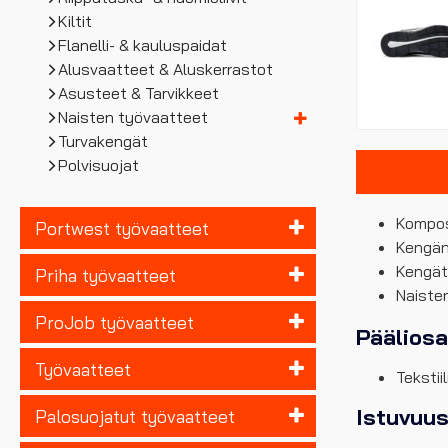
Kiltit
Flanelli- & kauluspaidat
Alusvaatteet & Aluskerrastot
Asusteet & Tarvikkeet
Naisten työvaatteet
Turvakengät
Polvisuojat
Komposi
Portwest työvaatteet
Kengän
Kengät 
Priha työvaatteet
Naiste
ProJob työvaatteet
Pääliosa
Työvaatteet
Tekstiil
Istuvuu
Palosuojatut työvaatteet