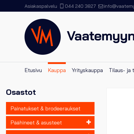
Asiakaspalvelu
044 240 3827
info@vaatemyy
Etusivu
Kauppa
Yrityskauppa
Tilaus- ja
Osastot
Painatukset & brodeeraukset
Päähineet & asusteet