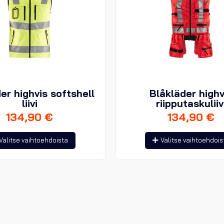
er highvis softshell
Blåkläder highv
liivi
riipputaskuliiv
134,90
€
134,90
€
Tällä
Valitse vaihtoehdoista
Valitse vaihtoehdois
tuotteella
on
useampi
muunnelma.
Voit
tehdä
valinnat