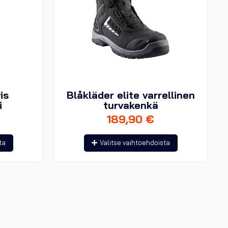
is
Blåkläder elite varrellinen
i
turvakenkä
189,90
€
Tällä
Tällä
ta
Valitse vaihtoehdoista
tuotteella
tuotteella
on
on
useampi
useampi
muunnelma.
muunnelma.
Voit
Voit
tehdä
tehdä
valinnat
valinnat