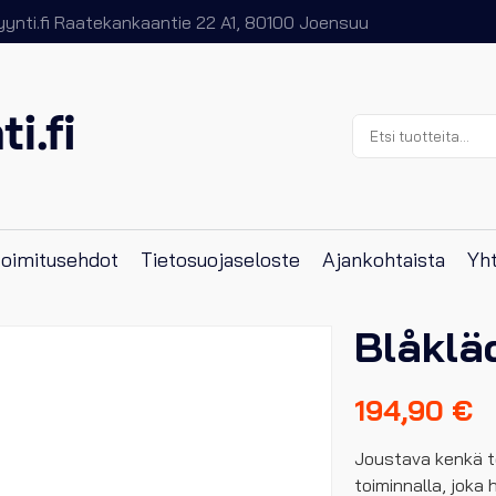
nti.fi
Raatekankaantie 22 A1, 80100 Joensuu
Etsi:
 toimitusehdot
Tietosuojaseloste
Ajankohtaista
Yht
Blåklä
194,90
€
Joustava kenkä tek
toiminnalla, joka 