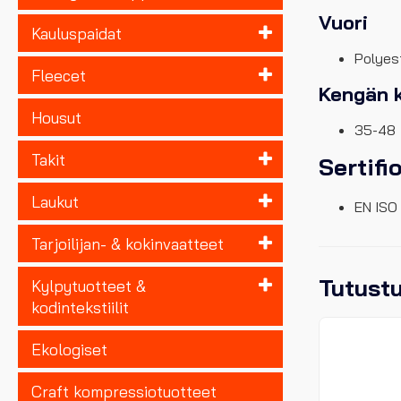
Vuori
Kauluspaidat
Polyest
Fleecet
Kengän 
Housut
35-48
Takit
Sertifi
Laukut
EN ISO
Tarjoilijan- & kokinvaatteet
Tutust
Kylpytuotteet &
kodintekstiilit
Ekologiset
Craft kompressiotuotteet