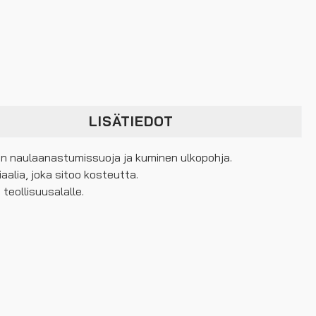
LISÄTIEDOT
nen naulaanastumissuoja ja kuminen ulkopohja.
alia, joka sitoo kosteutta.
 teollisuusalalle.