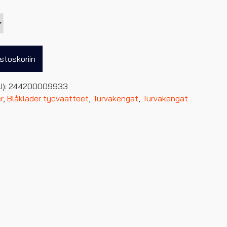
stoskoriin
U):
244200009933
r
,
Blåkläder työvaatteet
,
Turvakengät
,
Turvakengät