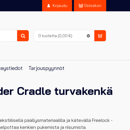
Kirjaudu
Ostoskori
0 tuotetta
(0,00 €)
Haku
eystiedot
Tarjouspyynnöt
der Cradle turvakenkä
stiilisellä päällysmateriaalilla ja kätevällä Freelock -
helpottaa kenkien pukemista ja riisumista.