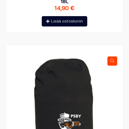
18L
14,90
€
Lisää ostoskoriin