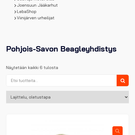
Joensuun Jääkarhut
LebaShop
Viinijärven urheilijat
Pohjois-Savon Beagleyhdistys
Näytetään kaikki 6 tulosta
Etsi:
Haku