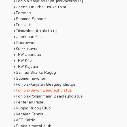
Pohjois-Karjalan Pystykorvakerho Ry
Joensuun urheilusukeltajat
Porosec
Suomen Senaatti
Eno Jets
Tiimivalmentajakilta ry
Joensuun Filli
Decrowned
Kelkkakaveri
TFW Joensuu
TFW Kilo
TFW Kajaani
Saimaa Sharks Rugby
Suomenhevonen
Pohjois-Karjalan Beagleyhdistys
Pohjois-Savon Beagleyhdistys
Pohjois-Pohjanmaan Beagleyhdistys
Periferian Padel
Kuopio Rugby Club
Karjalan Tennis
AFC Keltik
Susiraja metal club