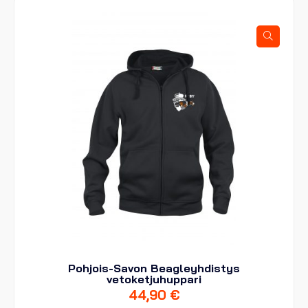
Voit
tehdä
valinnat
tuotteen
sivulla.
Pohjois-Savon Beagleyhdistys
vetoketjuhuppari
44,90
€