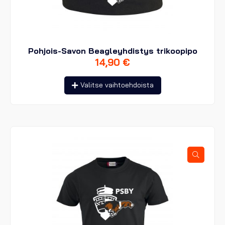
Pohjois-Savon Beagleyhdistys trikoopipo
14,90
€
Tällä
Valitse vaihtoehdoista
tuotteella
on
useampi
muunnelma.
Voit
tehdä
valinnat
tuotteen
sivulla.