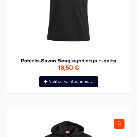
Pohjois-Savon Beagleyhdistys t-paita
16,50
€
Tällä
Valitse vaihtoehdoista
tuotteella
on
useampi
muunnelma.
Voit
tehdä
valinnat
tuotteen
sivulla.