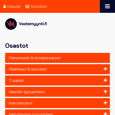
Kirjaudu
Ostoskori
Osastot
Painatukset & brodeeraukset
Päähineet & asusteet
T-paidat
Naisten työvaatteet
Kokotaulukot
HellyHansen työvaatteet