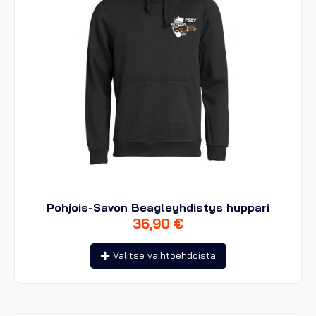
Pohjois-Savon Beagleyhdistys huppari
36,90
€
Tällä
Valitse vaihtoehdoista
tuotteella
on
useampi
muunnelma.