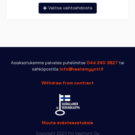
Tällä
Valitse vaihtoehdoista
tuotteella
on
useampi
muunnelma.
Voit
tehdä
valinnat
tuotteen
sivulla.
Asiakastukemme palvelee puhelimitse
044 240 3827
tai
sähköpostilla
info@vaatemyynti.fi
Withdraw from contract
Muuta evästeasetuksia
Copyright 2023 Fin Vaatturit Oy