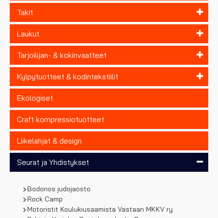
Takit
Laukut
Tarjoilijan- & kokinvaatteet
Kylpytuotteet & kodintekstiilit
Ekologiset
Craft kompressiotuotteet
Liikelahjat & design
Seurat ja Yhdistykset
Bodonos judojaosto
Rock Camp
Motoristit Koulukiusaamista Vastaan MKKV ry.