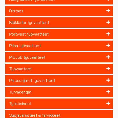
Fristads
Blåkläder työvaatteet
Portwest työvaatteet
Priha työvaatteet
ProJob työvaatteet
Työvaatteet
Palosuojatut työvaatteet
Turvakengät
Työkäsineet
Suojavarusteet & tarvikkeet