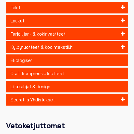
Takit
Laukut
Tarjoilijan- & kokinvaatteet
Kylpytuotteet & kodintekstiilit
Ekologiset
Craft kompressiotuotteet
Liikelahjat & design
Seurat ja Yhdistykset
Vetoketjuttomat