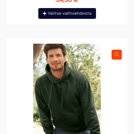
Tällä
Valitse vaihtoehdoista
tuotteella
on
useampi
muunnelma.
Voit
tehdä
valinnat
tuotteen
sivulla.