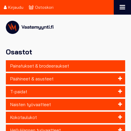
Kirjaudu
Ostoskori
Osastot
Painatukset & brodeeraukset
Päähineet & asusteet
T-paidat
Naisten työvaatteet
Kokotaulukot
HellyHansen työvaatteet