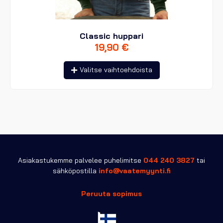
Classic huppari
19,90
€
Tällä
Valitse vaihtoehdoista
tuotteella
on
useampi
muunnelma.
Voit
tehdä
valinnat
tuotteen
sivulla.
Asiakastukemme palvelee puhelimitse
044 240 3827
tai
sähköpostilla
info@vaatemyynti.fi
Peruuta sopimus