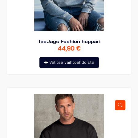
TeeJays Fashion huppari
44,90
€
Tällä
Valitse vaihtoehdoista
tuotteella
on
useampi
muunnelma.
Voit
tehdä
valinnat
tuotteen
sivulla.