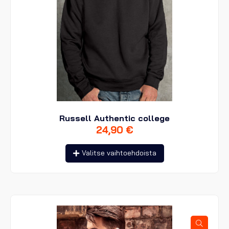
Russell Authentic college
24,90
€
Tällä
Valitse vaihtoehdoista
tuotteella
on
useampi
muunnelma.
Voit
tehdä
valinnat