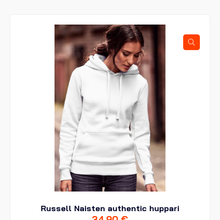
useampi
muunnelma.
Voit
tehdä
valinnat
tuotteen
sivulla.
Russell Naisten authentic huppari
34,90
€