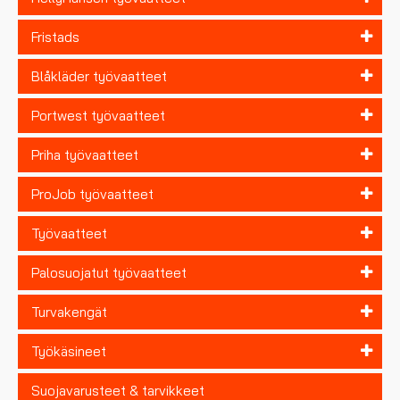
Fristads
Blåkläder työvaatteet
Portwest työvaatteet
Priha työvaatteet
ProJob työvaatteet
Työvaatteet
Palosuojatut työvaatteet
Turvakengät
Työkäsineet
Suojavarusteet & tarvikkeet