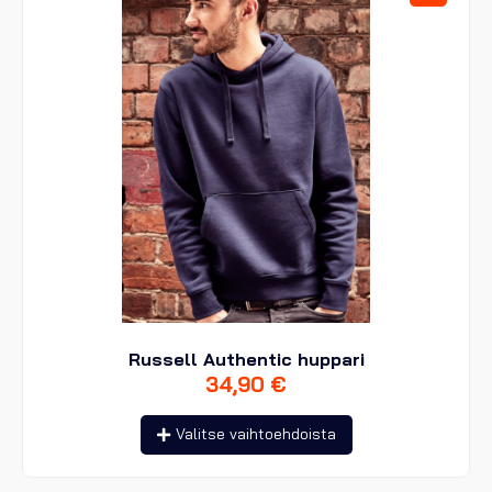
tuotteen
sivulla.
Russell Authentic huppari
34,90
€
Tällä
Valitse vaihtoehdoista
tuotteella
on