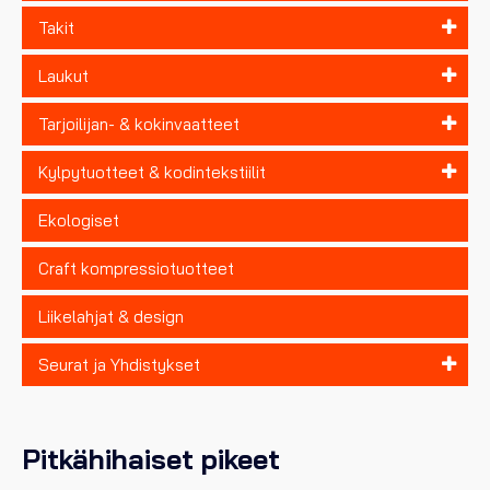
Takit
Laukut
Tarjoilijan- & kokinvaatteet
Kylpytuotteet & kodintekstiilit
Ekologiset
Craft kompressiotuotteet
Liikelahjat & design
Seurat ja Yhdistykset
Pitkähihaiset pikeet