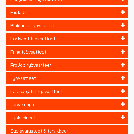
Fristads
Blåkläder työvaatteet
Portwest työvaatteet
Priha työvaatteet
ProJob työvaatteet
Työvaatteet
Palosuojatut työvaatteet
Turvakengät
Työkäsineet
Suojavarusteet & tarvikkeet