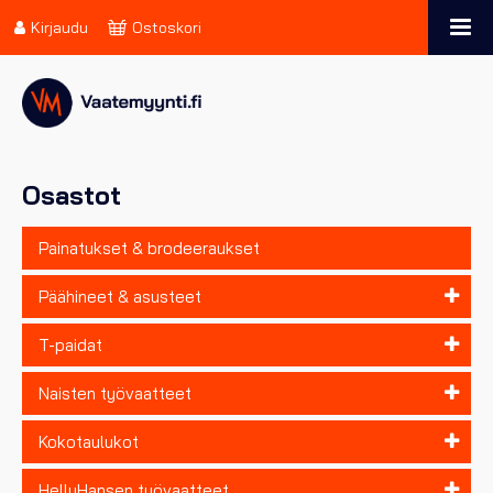
Kirjaudu
Ostoskori
Osastot
Painatukset & brodeeraukset
Päähineet & asusteet
T-paidat
Naisten työvaatteet
Kokotaulukot
HellyHansen työvaatteet