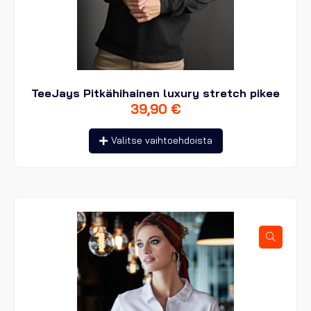
TeeJays Pitkähihainen luxury stretch pikee
39,90
€
Tällä
Valitse vaihtoehdoista
tuotteella
on
useampi
muunnelma.
Voit
tehdä
valinnat
tuotteen
sivulla.