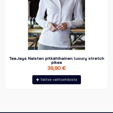
TeeJays Naisten pitkähihainen luxury stretch
pikee
39,90
€
Tällä
Valitse vaihtoehdoista
tuotteella
on
useampi
muunnelma.
Voit
tehdä